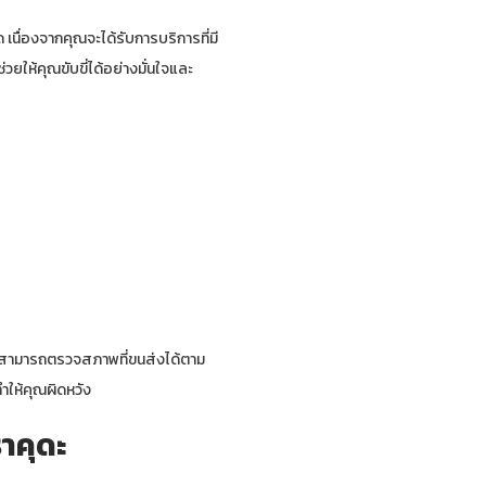
นื่องจากคุณจะได้รับการบริการที่มี
ยให้คุณขับขี่ได้อย่างมั่นใจและ
้สามารถตรวจสภาพที่ขนส่งได้ตาม
ทำให้คุณผิดหวัง
าคุดะ