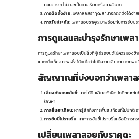
ถนนต่าง ๆ ไม่ว่าจะเป็นทางเรียบหรือทางวิบาก
การติดตั้งง่าย:
เพลาลอยราคุดะสามารถติดตั้งได้ง่าย
การรับประกัน:
เพลาลอยราคุดะมาพร้อมกับการรับประกั
การดูแลและบำรุงรักษาเพล
การดูแลรักษาเพลาลอยเป็นสิ่งที่ผู้ใช้รถยนต์ไม่ควรมอ
และหมั่นเช็คสภาพเพื่อให้แน่ใจว่าไม่มีความเสียหาย หากพบ
สัญญาณที่บ่งบอกว่าเพลาล
เสียงดังขณะขับขี่:
หากได้ยินเสียงดังผิดปกติขณะขับ
ปัญหา
การสั่นสะเทือน:
หากรู้สึกถึงการสั่นสะเทือนที่ไม่ปกต
การขับขี่ไม่ราบรื่น:
หากการขับขี่ไม่ราบรื่นหรือมีการ
เปลี่ยนเพลาลอยกับราคุดะ