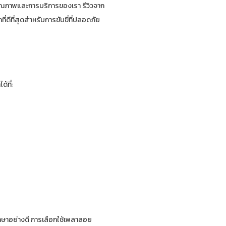
คุณภาพและการบริการของเรา รีวิวจาก
ที่ดีที่สุดสำหรับการขับขี่ที่ปลอดภัย
้ที่:
กษาอย่างดี การเลือกใช้เพลาลอย