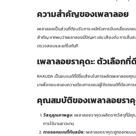
ความสำคัญของเพลาลอย
เพลาลอยเป็นส่วนที่ต้องรับภาระหนักในการขับเคลื่อนรถยน
สำคัญ หากพบว่าเพลาลอยมีปัญหา เช่น เสียงดัง การสั่นสะเท
ตรวจสอบและแก้ไขทันที
เพลาลอยราคุดะ: ตัวเลือกที่ดี
RAKUDA เป็นแบรนด์ที่มีชื่อเสียงในการผลิตเพลาลอยค
มาเพื่อตอบสนองความต้องการของผู้ใช้รถยนต์ที่ต้องกา
คุณสมบัติของเพลาลอยราคุ
วัสดุคุณภาพสูง:
เพลาลอยราคุดะผลิตจากวัสดุที่มีคุ
การใช้งานยาวนาน
การออกแบบที่ทันสมัย:
เพลาลอยราคุดะถูกออกแบบมา