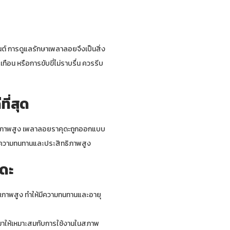
ต์ การดูแลรักษาเพลาลอยจึงเป็นสิ่ง
ือน หรือการขับขี่ไม่ราบรื่น ควรรีบ
ที่สุด
ุณภาพสูง เพลาลอยราคุดะถูกออกแบบ
รความทนทานและประสิทธิภาพสูง
ดะ
ณภาพสูง ทำให้มีความทนทานและอายุ
ให้เหมาะสมกับการใช้งานในสภาพ