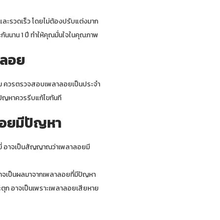
และรวดเร็ว โดยไม่ต้องปรับแต่งมาก
นนาน 1 ปี ทำให้คุณมั่นใจในคุณภาพ
าลอย
งข้าม ควรตรวจสอบเพลาลอยเป็นประจำ
ปัญหาควรรีบแก้ไขทันที
อยมีปัญหา
ขี่ อาจเป็นสัญญาณว่าเพลาลอยมี
ิ อาจเป็นผลมาจากเพลาลอยที่มีปัญหา
กระตุก อาจเป็นเพราะเพลาลอยเสียหาย