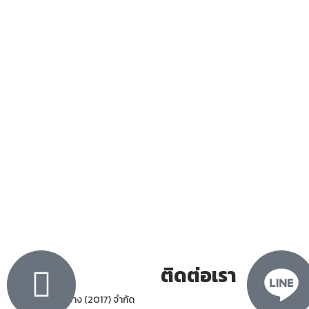
ติดต่อเรา
บริษัท ส่งการช่าง (2017) จำกัด