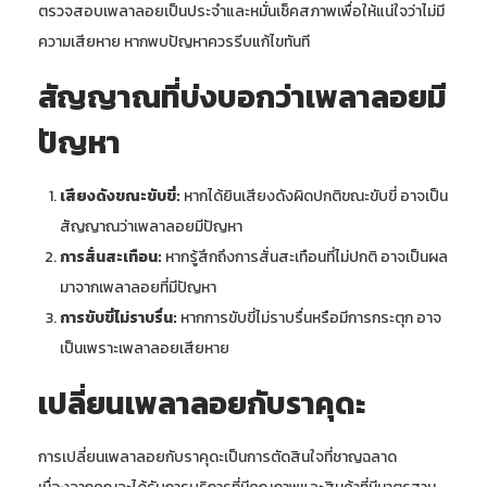
ตรวจสอบเพลาลอยเป็นประจำและหมั่นเช็คสภาพเพื่อให้แน่ใจว่าไม่มี
ความเสียหาย หากพบปัญหาควรรีบแก้ไขทันที
สัญญาณที่บ่งบอกว่าเพลาลอยมี
ปัญหา
เสียงดังขณะขับขี่:
หากได้ยินเสียงดังผิดปกติขณะขับขี่ อาจเป็น
สัญญาณว่าเพลาลอยมีปัญหา
การสั่นสะเทือน:
หากรู้สึกถึงการสั่นสะเทือนที่ไม่ปกติ อาจเป็นผล
มาจากเพลาลอยที่มีปัญหา
การขับขี่ไม่ราบรื่น:
หากการขับขี่ไม่ราบรื่นหรือมีการกระตุก อาจ
เป็นเพราะเพลาลอยเสียหาย
เปลี่ยนเพลาลอยกับราคุดะ
การเปลี่ยนเพลาลอยกับราคุดะเป็นการตัดสินใจที่ชาญฉลาด