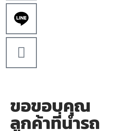
ขอขอบคุณ
ลูกค้าที่นำรถ