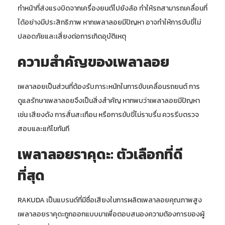
ทำหน้าที่ส่งแรงบิดจากเครื่องยนต์ไปยังล้อ ทำให้รถสามารถเคลื่อนที่
ได้อย่างมีประสิทธิภาพ หากเพลาลอยมีปัญหา อาจทำให้การขับขี่ไม่
ปลอดภัยและเสี่ยงต่อการเกิดอุบัติเหตุ
ความสำคัญของเพลาลอย
เพลาลอยเป็นส่วนที่ต้องรับภาระหนักในการขับเคลื่อนรถยนต์ การ
ดูแลรักษาเพลาลอยจึงเป็นสิ่งสำคัญ หากพบว่าเพลาลอยมีปัญหา
เช่น เสียงดัง การสั่นสะเทือน หรือการขับขี่ไม่ราบรื่น ควรรีบตรวจ
สอบและแก้ไขทันที
เพลาลอยราคุดะ: ตัวเลือกที่ดี
ที่สุด
RAKUDA เป็นแบรนด์ที่มีชื่อเสียงในการผลิตเพลาลอยคุณภาพสูง
เพลาลอยราคุดะถูกออกแบบมาเพื่อตอบสนองความต้องการของผู้