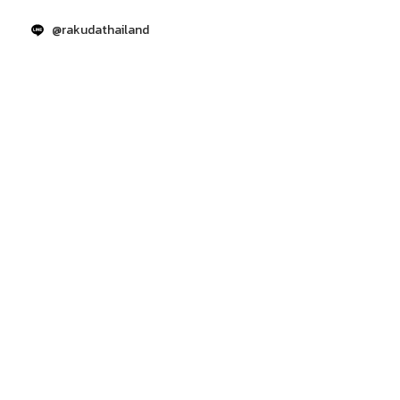
@rakudathailand