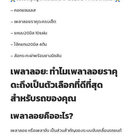
– คอกแซมเลส
– เพลาลอยราคุดะครบเซ็ต
– แหนบ20มิล 10แผ่น
–
โช้คแกน20มิล 4ต้น
– ล้อกระทะผ่าพร้อมยางมิชลิน
เพลาลอย: ทำไมเพลาลอยราคุ
ดะถึงเป็นตัวเลือกที่ดีที่สุด
สำหรับรถของคุณ
เพลาลอยคืออะไร?
เพลาลอย หรือเพลาขับ เป็นส่วนสำคัญของระบบขับเคลื่อนรถยนต์