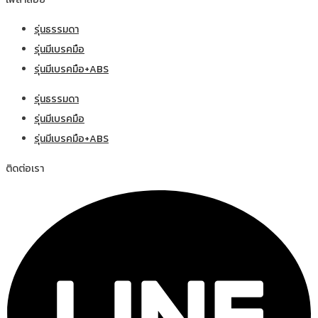
รุ่นธรรมดา
รุ่นมีเบรคมือ
รุ่นมีเบรคมือ+ABS
รุ่นธรรมดา
รุ่นมีเบรคมือ
รุ่นมีเบรคมือ+ABS
ติดต่อเรา