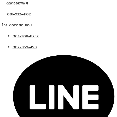
ติดต่อออฟฟิศ
081-932-4102
โทร. ติดต่อสอบถาม
064-308-8252
082-959-4512