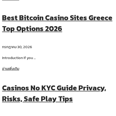
Best Bitcoin Casino Sites Greece
Top Options 2026
กรกฎาคม 30, 2026
Introduction If you …
อ่านเพิ่มเติม
Casinos No KYC Guide Privacy,
Risks, Safe Play Tips