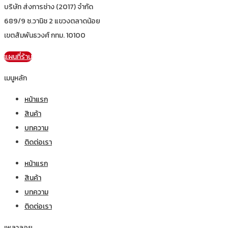
บริษัท ส่งการช่าง (2017) จำกัด
689/9 ซ.วานิช 2 แขวงตลาดน้อย
เขตสัมพันธวงศ์ กทม. 10100
แผนที่ร้าน
เมนูหลัก
หน้าแรก
สินค้า
บทความ
ติดต่อเรา
หน้าแรก
สินค้า
บทความ
ติดต่อเรา
เพลาลอย