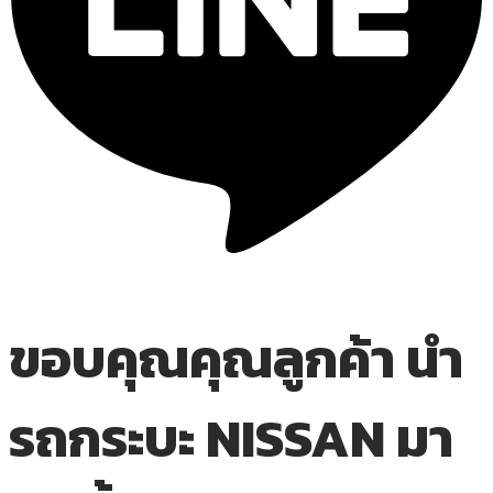
ขอบคุณคุณลูกค้า นำ
รถกระบะ NISSAN มา