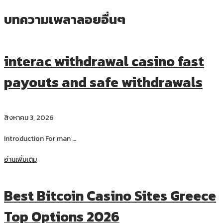
บทความเพลาลอยอื่นๆ
interac withdrawal casino fast
payouts and safe withdrawals
สิงหาคม 3, 2026
Introduction For man …
อ่านเพิ่มเติม
Best Bitcoin Casino Sites Greece
Top Options 2026