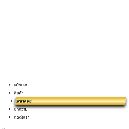
หน้าแรก
สินค้า
เพลาลอย
บทความ
ติดต่อเรา