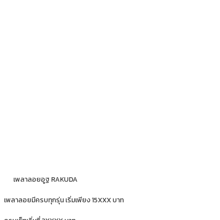
เพลาลอยอูฐ RAKUDA
เพลาลอยมีครบทุกรุ่น เริ่มเพียง 15XXX บาท