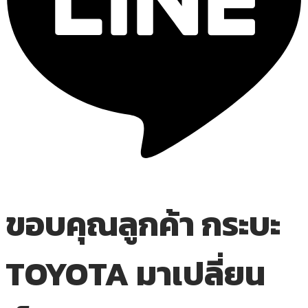
ขอบคุณลูกค้า กระบะ
TOYOTA มาเปลี่ยน