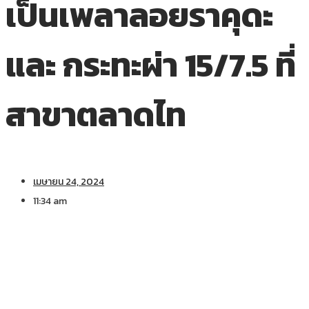
เป็นเพลาลอยราคุดะ
และ กระทะผ่า 15/7.5 ที่
สาขาตลาดไท
เมษายน 24, 2024
11:34 am