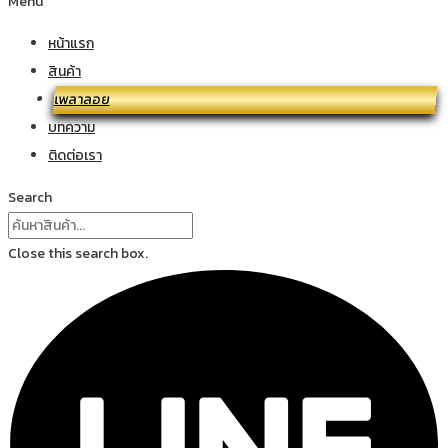
Menu
หน้าแรก
สินค้า
เพลาลอย
บทความ
ติดต่อเรา
Search
Close this search box.