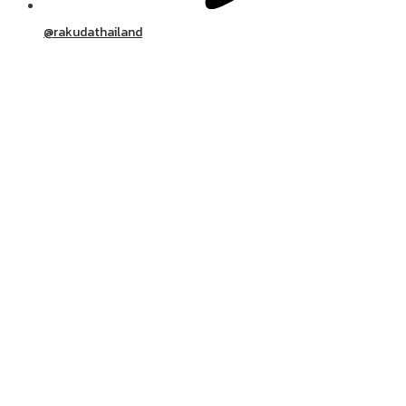
@rakudathailand