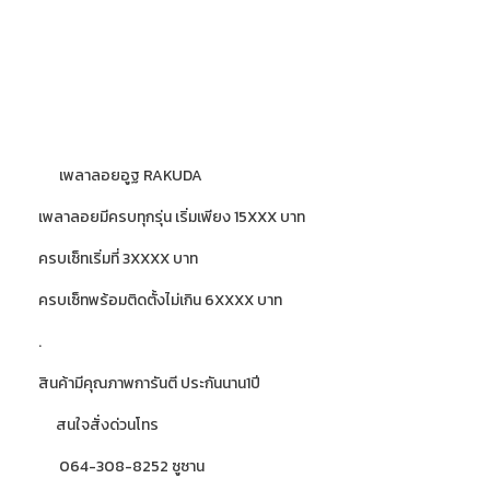
เพลาลอยอูฐ RAKUDA
เพลาลอยมีครบทุกรุ่น เริ่มเพียง 15XXX บาท
ครบเซ็ทเริ่มที่ 3XXXX บาท
ครบเซ็ทพร้อมติดตั้งไม่เกิน 6XXXX บาท
.
สินค้ามีคุณภาพการันตี ประกันนาน1ปี
สนใจสั่งด่วนโทร
064-308-8252 ซูซาน