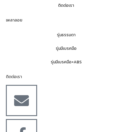
ติดต่อเรา
เพลาลอย
รุ่นธรรมดา
รุ่นมีเบรคมือ
รุ่นมีเบรคมือ+ABS
ติดต่อเรา