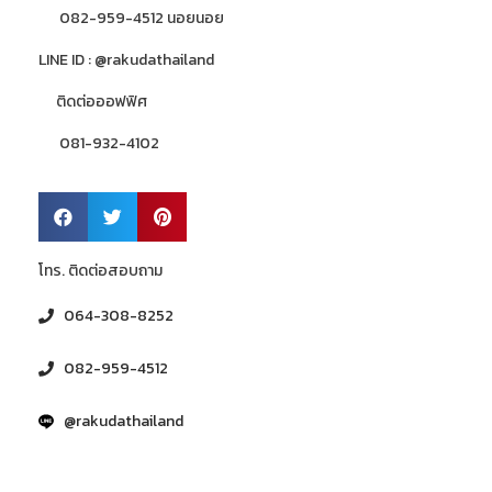
082-959-4512 นอยนอย
LINE ID : @rakudathailand
ติดต่อออฟฟิศ
081-932-4102
โทร. ติดต่อสอบถาม
064-308-8252
082-959-4512
@rakudathailand