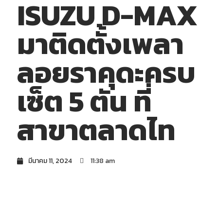
ISUZU D-MAX
มาติดตั้งเพลา
ลอยราคุดะครบ
เซ็ต 5 ตัน ที่
สาขาตลาดไท
มีนาคม 11, 2024
11:38 am