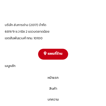
บริษัท ส่งการช่าง (2017) จำกัด
689/9 ซ.วานิช 2 แขวงตลาดน้อย
เขตสัมพันธวงศ์ กทม. 10100
แผนที่ร้าน
เมนูหลัก
หน้าแรก
สินค้า
บทความ