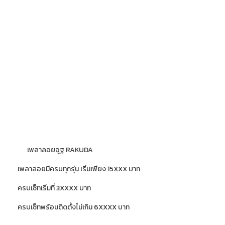
เพลาลอยอูฐ RAKUDA
เพลาลอยมีครบทุกรุ่น เริ่มเพียง 15XXX บาท
ครบเซ็ทเริ่มที่ 3XXXX บาท
ครบเซ็ทพร้อมติดตั้งไม่เกิน 6XXXX บาท