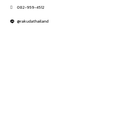
082-959-4512
@rakudathailand