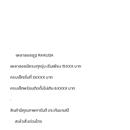
เพลาลอยอูฐ RAKUDA
เพลาลอยมีครบทุกรุ่น เริ่มเพียง 15XXX บาท
ครบเซ็ทเริ่มที่ 3XXXX บาท
ครบเซ็ทพร้อมติดตั้งไม่เกิน 6XXXX บาท
.
สินค้ามีคุณภาพการันตี ประกันนาน1ปี
สนใจสั่งด่วนโทร