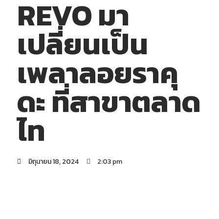
REVO มา
เปลี่ยนเป็น
เพลาลอยราคุ
ดะ ที่สาขาตลาด
ไท
มิถุนายน 18, 2024
2:03 pm