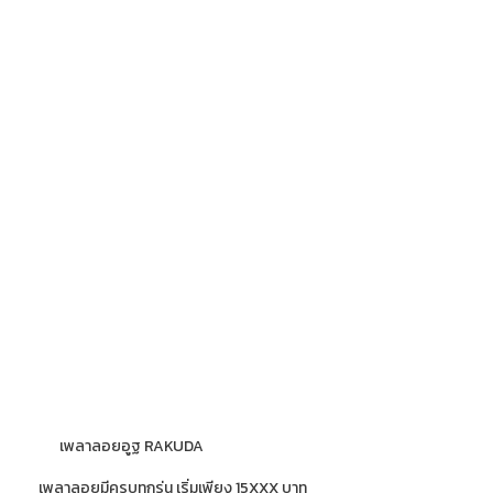
เพลาลอยอูฐ RAKUDA
เพลาลอยมีครบทุกรุ่น เริ่มเพียง 15XXX บาท