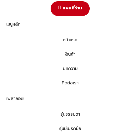
แผนที่ร้าน
เมนูหลัก
หน้าแรก
สินค้า
บทความ
ติดต่อเรา
เพลาลอย
รุ่นธรรมดา
รุ่นมีเบรคมือ