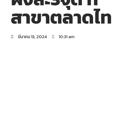
สาขาตลาดไท
มีนาคม 13, 2024
10:31 am