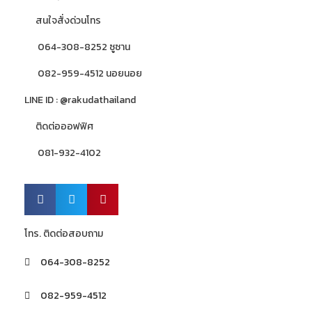
สนใจสั่งด่วนโทร
064-308-8252 ซูซาน
082-959-4512 นอยนอย
LINE ID : @rakudathailand
ติดต่อออฟฟิศ
081-932-4102
โทร. ติดต่อสอบถาม
064-308-8252
082-959-4512