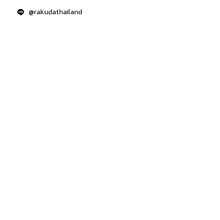
@rakudathailand