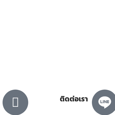
ติดต่อเรา