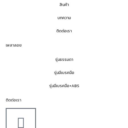
สินค้า
บทความ
ติดต่อเรา
เพลาลอย
รุ่นธรรมดา
รุ่นมีเบรคมือ
รุ่นมีเบรคมือ+ABS
ติดต่อเรา