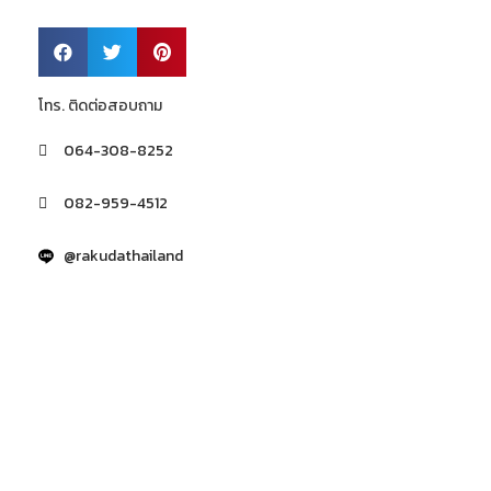
โทร. ติดต่อสอบถาม
064-308-8252
082-959-4512
@rakudathailand