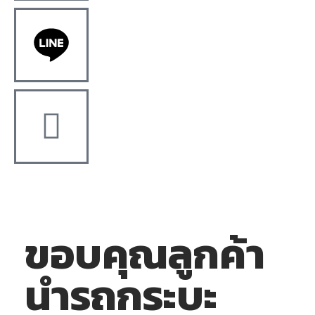
ขอบคุณลูกค้า
นำรถกระบะ