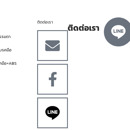
ติดต่อเรา
ติดต่อเรา
ธรรมดา
ีเบรคมือ
บรคมือ+ABS