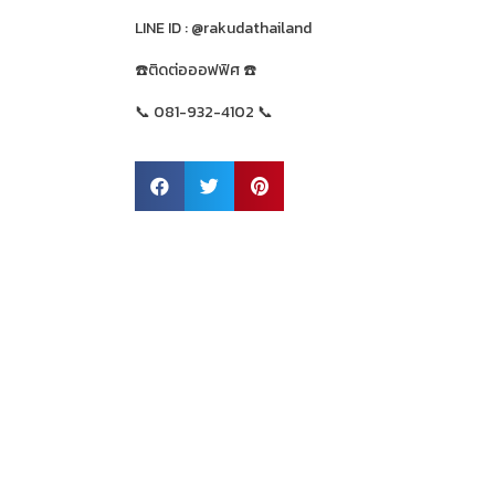
LINE ID : @rakudathailand
☎️ติดต่อออฟฟิศ ☎️
📞 081-932-4102 📞