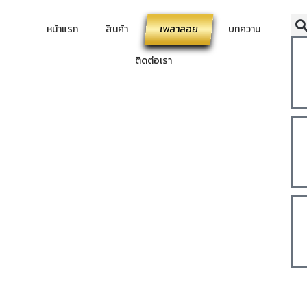
หน้าแรก
สินค้า
เพลาลอย
บทความ
ติดต่อเรา