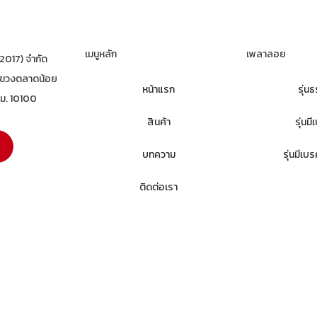
เมนูหลัก
เพลาลอย
(2017) จำกัด
แขวงตลาดน้อย
หน้าแรก
รุ่น
ทม. 10100
สินค้า
รุ่นม
บทความ
รุ่นมีเ
ติดต่อเรา