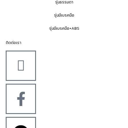
รุ่นธรรมดา
รุ่นมีเบรคมือ
รุ่นมีเบรคมือ+ABS
ติดต่อเรา