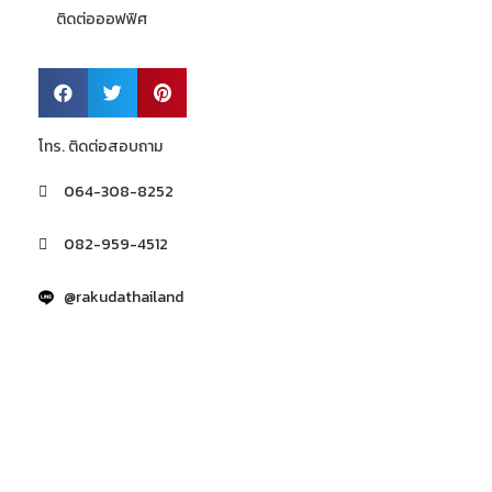
ติดต่อออฟฟิศ
โทร. ติดต่อสอบถาม
064-308-8252
082-959-4512
@rakudathailand