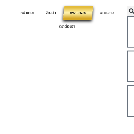
หน้าแรก
สินค้า
เพลาลอย
บทความ
ติดต่อเรา