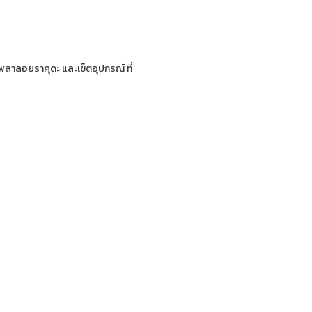
ลาลอยราคุดะ และเซ็ตอุปกรณ์ ที่