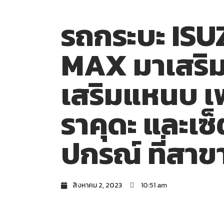
รถกระบะ ISU
MAX มาเสริม
เสริมแหนบ 
ราคุดะ และเซ็
ปกรณ์ ที่สา
สิงหาคม 2, 2023
10:51 am