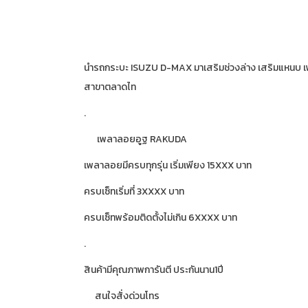
นำรถกระบะ ISUZU D-MAX มาเสริมช่วงล่าง เสริมแหนบ เพ
สาขาตลาดไท
.
เพลาลอยอูฐ RAKUDA
เพลาลอยมีครบทุกรุ่น เริ่มเพียง 15XXX บาท
ครบเซ็ทเริ่มที่ 3XXXX บาท
ครบเซ็ทพร้อมติดตั้งไม่เกิน 6XXXX บาท
.
สินค้ามีคุณภาพการันตี ประกันนาน1ปี
สนใจสั่งด่วนโทร