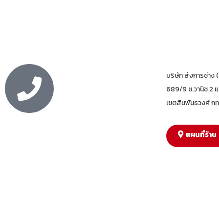
บริษัท ส่งการช่าง 
689/9 ซ.วานิช 2 
เขตสัมพันธวงศ์ ก
แผนที่ร้าน