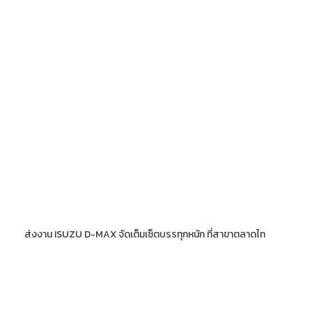
ส่งงาน ISUZU D-MAX จัดเต็มเซ็ตบรรทุกหนัก ที่สาขาตลาดไท