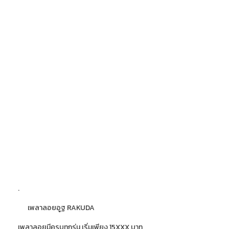
.
เพลาลอยอูฐ RAKUDA
เพลาลอยมีครบทุกรุ่น เริ่มเพียง 15XXX บาท