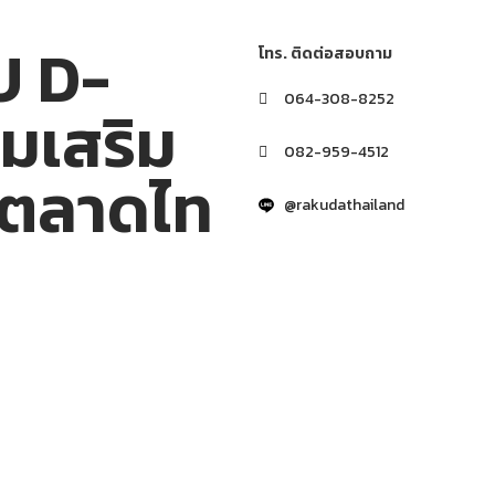
U D-
โทร. ติดต่อสอบถาม
064-308-8252
มเสริม
082-959-4512
าตลาดไท
@rakudathailand