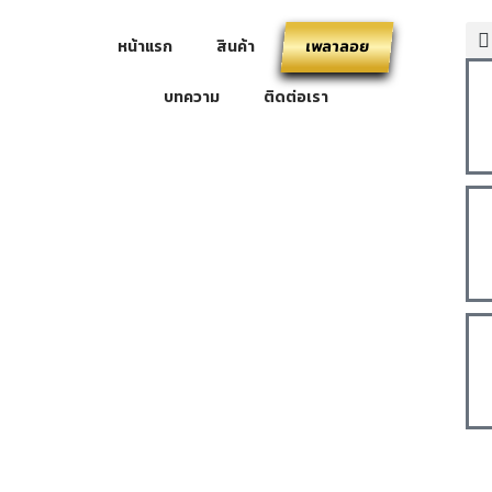
หน้าแรก
สินค้า
เพลาลอย
บทความ
ติดต่อเรา