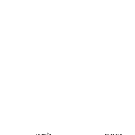
เมนูหลัก
เพลาลอย