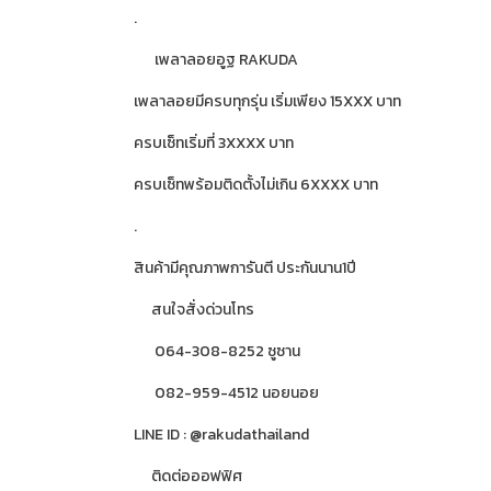
.
เพลาลอยอูฐ RAKUDA
เพลาลอยมีครบทุกรุ่น เริ่มเพียง 15XXX บาท
ครบเซ็ทเริ่มที่ 3XXXX บาท
ครบเซ็ทพร้อมติดตั้งไม่เกิน 6XXXX บาท
.
สินค้ามีคุณภาพการันตี ประกันนาน1ปี
สนใจสั่งด่วนโทร
064-308-8252 ซูซาน
082-959-4512 นอยนอย
LINE ID : @rakudathailand
ติดต่อออฟฟิศ