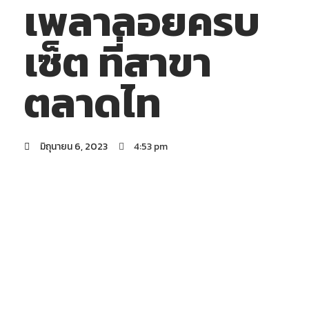
เพลาลอยครบ
เซ็ต ที่สาขา
ตลาดไท
มิถุนายน 6, 2023
4:53 pm