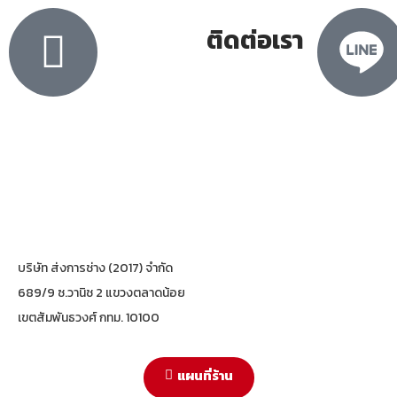
ติดต่อเรา
บริษัท ส่งการช่าง (2017) จำกัด
689/9 ซ.วานิช 2 แขวงตลาดน้อย
เขตสัมพันธวงศ์ กทม. 10100
แผนที่ร้าน