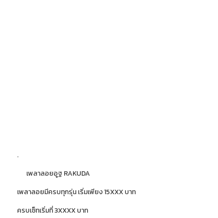
.
เพลาลอยอูฐ RAKUDA
เพลาลอยมีครบทุกรุ่น เริ่มเพียง 15XXX บาท
ครบเซ็ทเริ่มที่ 3XXXX บาท