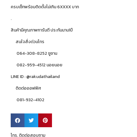
ครบเซ็ทพร้อมติดตั้งไม่เกิน 6XXXX บาท
.
สินค้ามีคุณภาพการันตี ประกันนาน1ปี
สนใจสั่งด่วนโทร
064-308-8252 ซูซาน
082-959-4512 นอยนอย
LINE ID : @rakudathailand
ติดต่อออฟฟิศ
081-932-4102
โทร. ติดต่อสอบถาม