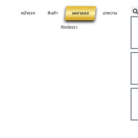
หน้าแรก
สินค้า
เพลาลอย
บทความ
ติดต่อเรา