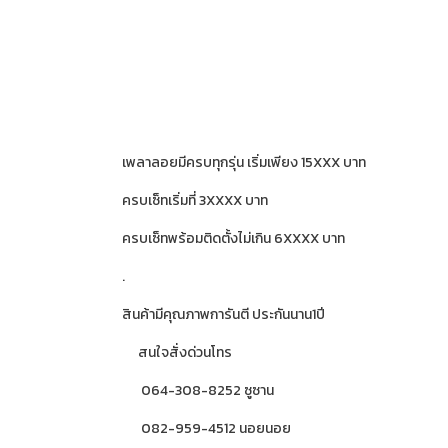
เพลาลอยมีครบทุกรุ่น เริ่มเพียง 15XXX บาท
ครบเซ็ทเริ่มที่ 3XXXX บาท
ครบเซ็ทพร้อมติดตั้งไม่เกิน 6XXXX บาท
.
สินค้ามีคุณภาพการันตี ประกันนาน1ปี
สนใจสั่งด่วนโทร
064-308-8252 ซูซาน
082-959-4512 นอยนอย