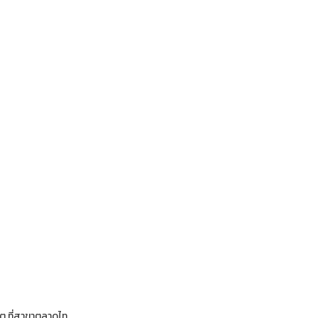
ต ที่สาขาตลาดไท