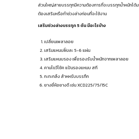
ส่วนใหญ่สายบรรทุกมีความต้องการที่จะบรรทุกน้ำหนักได้มากที่
ต้องเสริมหรือทำช่วงล่างก่อนที่จะใช้งาน
เสริมช่วงล่างบรรทุก 5 ตัน มีอะไรบ้าง
เปลี่ยนเพลาลอย
เสริมแหนบฝั่งละ 5-6 แผ่น
เสริมแหนบรอง เพื่อรองรับน้ำหนักจากเพลาลอย
คานไขว้โช้ค แป้นรองแหนบ สกี
กะทะกลึง สำหหรับบรรทึก
ยางยี่ห้อยางดี เช่น XCD225/75/15C