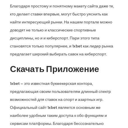
Благодаря простому и понятному макету сайта даже те,
кто делает ставки впервые, могут быстро уяснить как
найти интересующий рынки. На нашем портале можно
доводят не только и классические спортивные
дисциплины, но и и киберспорт. Пари этого типа
становятся только популярнее, и 1xbet как лидер рынка
предлагает широкий выбирать савок на киберспорт.
Скачать Приложение
1xbet – это известная букмекерская контора,
предлагающая своим пользователям длинный спектр
возможностей для ставок на спорт и азартных игр.
Официальный сайт 1xbet является основным же
наиболее удобным таким доступа к обо функциям и
сервисам платформы. Благодаря бессознательно