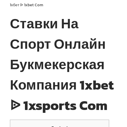
1хбет ᐉ 1xbet Com
Ставки На
Спорт Онлайн
Букмекерская
Компания 1xbet
ᐉ 1xsports Com