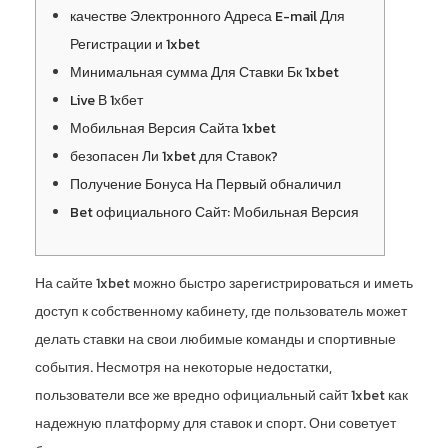
качестве Электронного Адреса E-mail Для
Регистрации и 1xbet
Минимальная сумма Для Ставки Бк 1xbet
Live В 1хбет
Мобильная Версия Сайта 1xbet
безопасен Ли 1xbet для Ставок?
Получение Бонуса На Первый обналичил
Bet официального Сайт: Мобильная Версия
На сайте 1xbet можно быстро зарегистрироваться и иметь
доступ к собственному кабинету, где пользователь может
делать ставки на свои любимые команды и спортивные
события. Несмотря на некоторые недостатки,
пользователи все же вредно официальный сайт 1xbet как
надежную платформу для ставок и спорт. Они советует