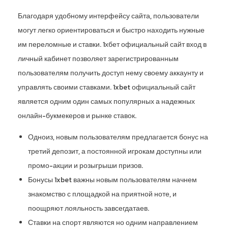
Благодаря удобному интерфейсу сайта, пользователи
могут легко ориентироваться и быстро находить нужные
им переломные и ставки. 1хбет официальный сайт вход в
личный кабинет позволяет зарегистрированным
пользователям получить доступ нему своему аккаунту и
управлять своими ставками. 1xbet официальный сайт
является одним один самых популярных а надежных
онлайн-букмекеров и рынке ставок.
Одноиз, новым пользователям предлагается бонус на
третий депозит, а постоянной игрокам доступны или
промо-акции и розыгрыши призов.
Бонусы 1xbet важны новым пользователям начнем
знакомство с площадкой на приятной ноте, и
поощряют лояльность завсегдатаев.
Ставки на спорт являются но одним направлением