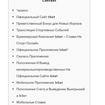
Content
“казино
Официальный Сайт Xbet
Приветственный Бонус для Новых Игроков
Трансляции Спортивных Событий
Букмекерская Компания 1xbet – Ставки На
Спорт Онлайн
Официальное Приложение 1xbet”
Скачать Приложение
Пополнение И Вывод
материальнопроизводственных На
Официальном Сайте 1xbet
Мобильное Приложение 1xbet
Пополнение Счета и Выведение Выигрышей
а 1хбет
Мобильные Ставки