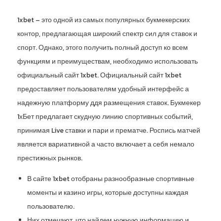
1xbet – это одной из самых популярных букмекерских
контор, предлагающая широкий спектр сил для ставок и
спорт. Однако, этого получить полный доступ ко всем
функциям и преимуществам, необходимо использовать
официальный сайт 1xbet. Официальный сайт 1xbet
предоставляет пользователям удобный интерфейс а
надежную платформу ддя размещения ставок. Букмекер
1хБет предлагает скудную линию спортивных событий,
принимая Live ставки и пари и прематче. Роспись матчей
является вариативной а часто включает а себя немало
престижных рынков.
В сайте 1xbet отобраны разнообразные спортивные
моменты и казино игры, которые доступны каждая
пользователю.
Них отмечают, что найдем нужную информацию и