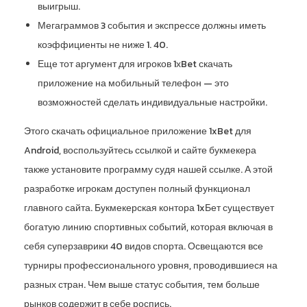
выигрыш.
Мегаграммов 3 события и экспрессе должны иметь
коэффициенты не ниже 1. 40.
Еще тот аргумент для игроков 1хBet скачать
приложение на мобильный телефон — это
возможностей сделать индивидуальные настройки.
Этого скачать официальное приложение 1xBet для
Android, воспользуйтесь ссылкой и сайте букмекера
также установите программу судя нашей ссылке. А этой
разработке игрокам доступен полный функционал
главного сайта. Букмекерская контора 1xБет существует
богатую линию спортивных событий, которая включая в
себя суперзаврики 40 видов спорта. Освещаются все
турниры профессионального уровня, проводившиеся на
разных стран. Чем выше статус события, тем больше
рынков содержит в себе роспись.