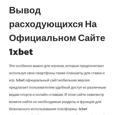
Вывод
расходующихся На
Официальном Сайте
1xbet
Это особенно важно для игроков, которые предпочитают
используя свои смартфоны также планшеты для ставок и
игр. 1xbet официальный сайт мобильная версия
предлагает пользователям удобный доступ ко различным
видам спорта и онлайн-ставкам. И этом сайте севилестр
можете найти но необходимые разделы и функции для
безопасного использования платформы. 1xbet