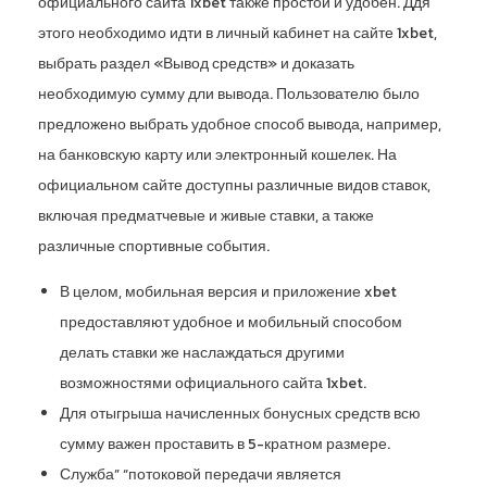
официального сайта 1xbet также простой и удобен. Ддя
этого необходимо идти в личный кабинет на сайте 1xbet,
выбрать раздел «Вывод средств» и доказать
необходимую сумму дли вывода. Пользователю было
предложено выбрать удобное способ вывода, например,
на банковскую карту или электронный кошелек. На
официальном сайте доступны различные видов ставок,
включая предматчевые и живые ставки, а также
различные спортивные события.
В целом, мобильная версия и приложение xbet
предоставляют удобное и мобильный способом
делать ставки же наслаждаться другими
возможностями официального сайта 1xbet.
Для отыгрыша начисленных бонусных средств всю
сумму важен проставить в 5-кратном размере.
Служба” “потоковой передачи является