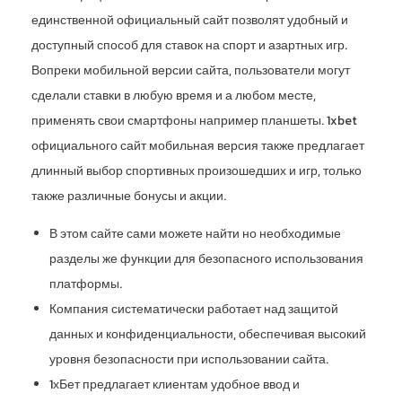
единственной официальный сайт позволят удобный и
доступный способ для ставок на спорт и азартных игр.
Вопреки мобильной версии сайта, пользователи могут
сделали ставки в любую время и а любом месте,
применять свои смартфоны например планшеты. 1xbet
официального сайт мобильная версия также предлагает
длинный выбор спортивных произошедших и игр, только
также различные бонусы и акции.
В этом сайте сами можете найти но необходимые
разделы же функции для безопасного использования
платформы.
Компания систематически работает над защитой
данных и конфиденциальности, обеспечивая высокий
уровня безопасности при использовании сайта.
1хБет предлагает клиентам удобное ввод и