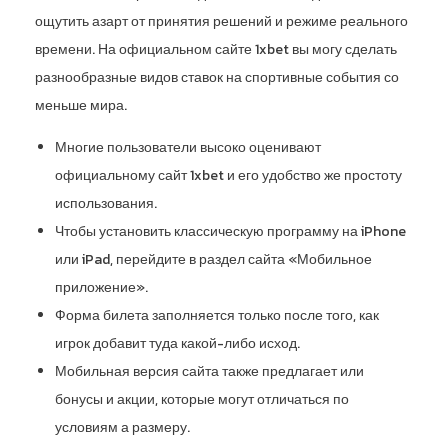
ощутить азарт от принятия решений и режиме реального
времени. На официальном сайте 1xbet вы могу сделать
разнообразные видов ставок на спортивные события со
меньше мира.
Многие пользователи высоко оценивают
официальному сайт 1xbet и его удобство же простоту
использования.
Чтобы установить классическую программу на iPhone
или iPad, перейдите в раздел сайта «Мобильное
приложение».
Форма билета заполняется только после того, как
игрок добавит туда какой-либо исход.
Мобильная версия сайта также предлагает или
бонусы и акции, которые могут отличаться по
условиям а размеру.