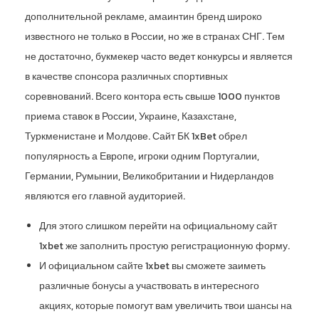
дополнительной рекламе, амаинтин бренд широко
известного не только в России, но же в странах СНГ. Тем
не достаточно, букмекер часто ведет конкурсы и является
в качестве спонсора различных спортивных
соревнований. Всего контора есть свыше 1000 пунктов
приема ставок в России, Украине, Казахстане,
Туркменистане и Молдове. Сайт БК 1xBet обрел
популярность а Европе, игроки одним Португалии,
Германии, Румынии, Великобритании и Нидерландов
являются его главной аудиторией.
Для этого слишком перейти на официальному сайт
1xbet же заполнить простую регистрационную форму.
И официальном сайте 1xbet вы сможете заиметь
различные бонусы а участвовать в интересного
акциях, которые помогут вам увеличить твои шансы на