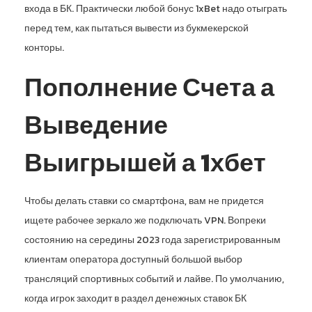
входа в БК. Практически любой бонус 1xBet надо отыграть
перед тем, как пытаться вывести из букмекерской
конторы.
Пополнение Счета а
Выведение
Выигрышей а 1хбет
Чтобы делать ставки со смартфона, вам не придется
ищете рабочее зеркало же подключать VPN. Вопреки
состоянию на середины 2023 года зарегистрированным
клиентам оператора доступный большой выбор
трансляций спортивных событий и лайве. По умолчанию,
когда игрок заходит в раздел денежных ставок БК