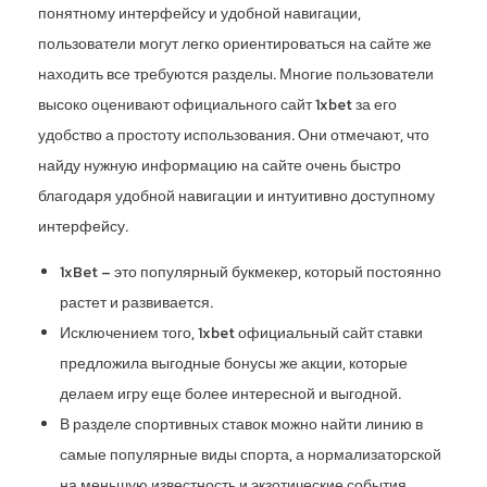
понятному интерфейсу и удобной навигации,
пользователи могут легко ориентироваться на сайте же
находить все требуются разделы. Многие пользователи
высоко оценивают официального сайт 1xbet за его
удобство а простоту использования. Они отмечают, что
найду нужную информацию на сайте очень быстро
благодаря удобной навигации и интуитивно доступному
интерфейсу.
1xBet – это популярный букмекер, который постоянно
растет и развивается.
Исключением того, 1xbet официальный сайт ставки
предложила выгодные бонусы же акции, которые
делаем игру еще более интересной и выгодной.
В разделе спортивных ставок можно найти линию в
самые популярные виды спорта, а нормализаторской
на меньшую известность и экзотические события.