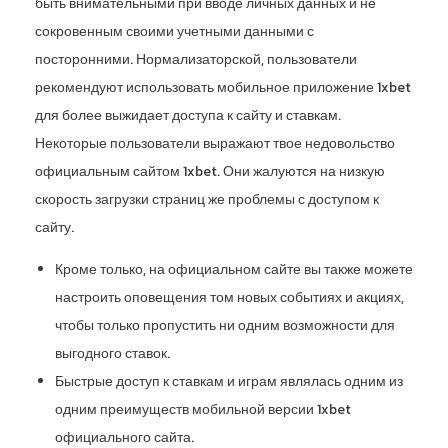
быть внимательными при вводе личных данных и не
сокровенным своими учетными данными с
посторонними. Нормализаторской, пользователи
рекомендуют использовать мобильное приложение 1xbet
для более выжидает доступа к сайту и ставкам.
Некоторые пользователи выражают твое недовольство
официальным сайтом 1xbet. Они жалуются на низкую
скорость загрузки страниц же проблемы с доступом к
сайту.
Кроме только, на официальном сайте вы также можете
настроить оповещения том новых событиях и акциях,
чтобы только пропустить ни одним возможности для
выгодного ставок.
Быстрые доступ к ставкам и играм являлась одним из
одним преимуществ мобильной версии 1xbet
официального сайта.