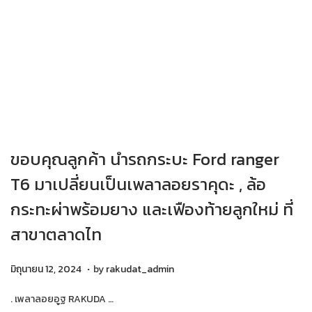
ขอบคุณลูกค้า นำรถกระบะ Ford ranger
T6 มาเปลี่ยนเป็นเพลาลอยราคุดะ , ล้อ
กระทะผ่าพร้อมยาง และเฟืองท้ายลูกใหม่ ที่
สาขาตลาดไท
.
P
มิ
มิถุนายน 12, 2024
by
rakudat_admin
o
ถุ
. เพลาลอยอูฐ RAKUDA …
s
น