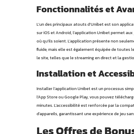
Fonctionnalités et Av
L’un des principaux atouts d’Unibet est son applicat
sur iOS et Android, l’application Unibet permet au
où qu’ils soient. L’application présente non seulem
fluide, mais elle est également équipée de toutes l
le site, telles que le streaming en direct et la gest
Installation et Accessib
Installer l’application Unibet est un processus simp
l’App Store ou Google Play, vous pouvez télécharge
minutes. L’accessibilité est renforcée par la compa
d’appareils, garantissant une expérience de jeu san
Les Offres de Bonu