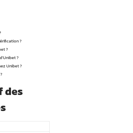
?
rification ?
bet ?
d’Unibet ?
ez Unibet ?
 ?
f des
es