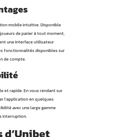
antages
ion mobile intuitive. Disponible
x joueurs de parier à tout moment,
ent une interface utilisateur
es fonctionnalités disponibles sur
ion de compte.
ilité
le et rapide. En vous rendant sur
r l’application en quelques
tibilité avec une large gamme
s interruption.
s d’Unibet