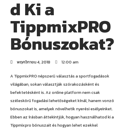
d Ki a
TippmixPRO
Bónuszokat?
พฤศจิกายน 4, 2018
12:00 am
A TippmixPRO népszerű választás a sportfogadások
világában, sokan választják szórakozásként és
befektetésként is. Az online platform nem csak
széleskörű fogadási lehetőségeket kínál, hanem vonzó
bónuszokat is, amelyek növelhetik nyerési esélyeinket.
Ebben az írásban áttekintjük, hogyan használhatod ki a
Tippmixpro bónuszait és hogyan lehet ezekkel