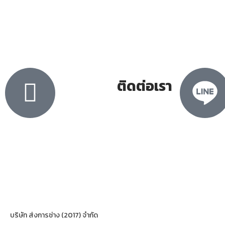
ติดต่อเรา
บริษัท ส่งการช่าง (2017) จำกัด