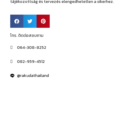
tájékozottság és tervezés elengedhetetlen a sikerhez.
โทร. ติดต่อสอบถาม
064-308-8252
082-959-4512
@rakudathailand