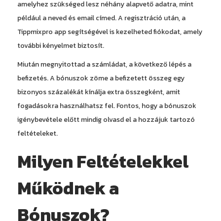
amelyhez szükséged lesz néhány alapvető adatra, mint
például a neved és email címed. A regisztráció után, a
Tippmixpro app segítségével is kezelheted fiókodat, amely
további kényelmet biztosít.
Miután megnyitottad a számládat, a következő lépés a
befizetés. A bónuszok zöme a befizetett összeg egy
bizonyos százalékát kínálja extra összegként, amit
fogadásokra használhatsz fel. Fontos, hogy a bónuszok
igénybevétele előtt mindig olvasd el a hozzájuk tartozó
feltételeket.
Milyen Feltételekkel
Működnek a
Bónuszok?