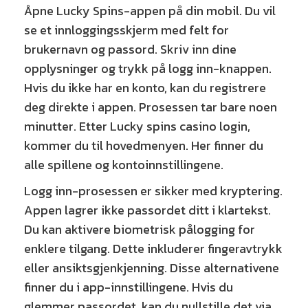
Åpne Lucky Spins-appen på din mobil. Du vil
se et innloggingsskjerm med felt for
brukernavn og passord. Skriv inn dine
opplysninger og trykk på logg inn-knappen.
Hvis du ikke har en konto, kan du registrere
deg direkte i appen. Prosessen tar bare noen
minutter. Etter Lucky spins casino login,
kommer du til hovedmenyen. Her finner du
alle spillene og kontoinnstillingene.
Logg inn-prosessen er sikker med kryptering.
Appen lagrer ikke passordet ditt i klartekst.
Du kan aktivere biometrisk pålogging for
enklere tilgang. Dette inkluderer fingeravtrykk
eller ansiktsgjenkjenning. Disse alternativene
finner du i app-innstillingene. Hvis du
glemmer passordet, kan du nullstille det via