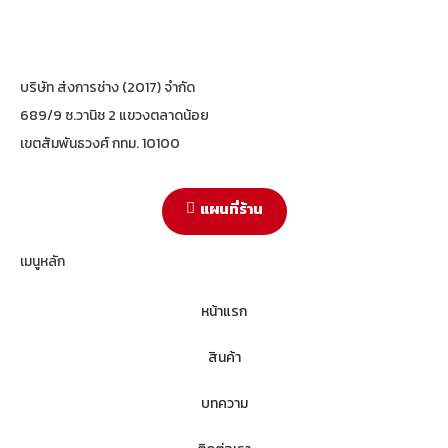
บริษัท ส่งการช่าง (2017) จำกัด
689/9 ซ.วานิช 2 แขวงตลาดน้อย
เขตสัมพันธวงศ์ กทม. 10100
แผนที่ร้าน
เมนูหลัก
หน้าแรก
สินค้า
บทความ