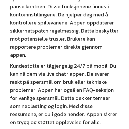
pause kontoen. Disse funksjonene finnes i
kontoinnstillingene. De hjelper deg med å
kontrollere spillevanene. Appen oppdaterer
sikkerhetspatch regelmessig. Dette beskytter
mot potensielle trusler. Brukere kan
rapportere problemer direkte gjennom
appen.
Kundestøtte er tilgjengelig 24/7 på mobil. Du
kan nå dem via live chat i appen. De svarer
raskt på spørsmål om bruk eller tekniske
problemer. Appen har også en FAQ-seksjon
for vanlige spørsmål. Dette dekker temaer
som nedlasting og login. Med disse
ressursene, er du i gode hender. Appen sikrer
en trygg og støttet opplevelse for alle.