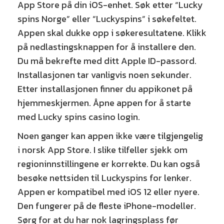
App Store på din iOS-enhet. Søk etter “Lucky
spins Norge” eller “Luckyspins” i søkefeltet.
Appen skal dukke opp i søkeresultatene. Klikk
på nedlastingsknappen for å installere den.
Du må bekrefte med ditt Apple ID-passord.
Installasjonen tar vanligvis noen sekunder.
Etter installasjonen finner du appikonet på
hjemmeskjermen. Åpne appen for å starte
med Lucky spins casino login.
Noen ganger kan appen ikke være tilgjengelig
i norsk App Store. I slike tilfeller sjekk om
regioninnstillingene er korrekte. Du kan også
besøke nettsiden til Luckyspins for lenker.
Appen er kompatibel med iOS 12 eller nyere.
Den fungerer på de fleste iPhone-modeller.
Sørg for at du har nok lagringsplass før