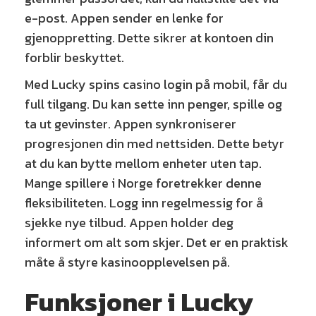
e-post. Appen sender en lenke for
gjenoppretting. Dette sikrer at kontoen din
forblir beskyttet.
Med Lucky spins casino login på mobil, får du
full tilgang. Du kan sette inn penger, spille og
ta ut gevinster. Appen synkroniserer
progresjonen din med nettsiden. Dette betyr
at du kan bytte mellom enheter uten tap.
Mange spillere i Norge foretrekker denne
fleksibiliteten. Logg inn regelmessig for å
sjekke nye tilbud. Appen holder deg
informert om alt som skjer. Det er en praktisk
måte å styre kasinoopplevelsen på.
Funksjoner i Lucky