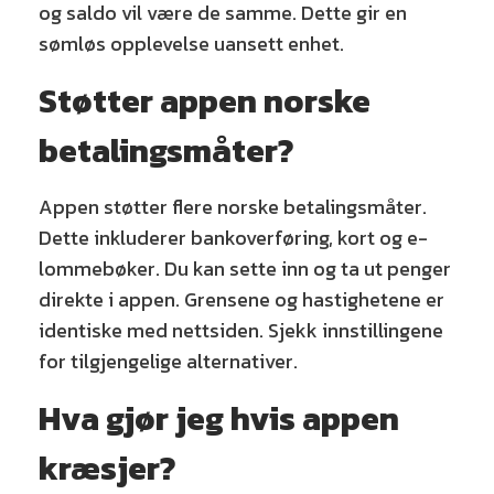
og saldo vil være de samme. Dette gir en
sømløs opplevelse uansett enhet.
Støtter appen norske
betalingsmåter?
Appen støtter flere norske betalingsmåter.
Dette inkluderer bankoverføring, kort og e-
lommebøker. Du kan sette inn og ta ut penger
direkte i appen. Grensene og hastighetene er
identiske med nettsiden. Sjekk innstillingene
for tilgjengelige alternativer.
Hva gjør jeg hvis appen
kræsjer?