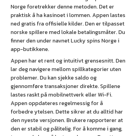
Norge foretrekker denne metoden. Det er
praktisk å ha kasinoet i lommen. Appen lastes
ned gratis fra offisielle kilder. Den er tilpasset
norske spillere med lokale betalingsmåter. Du
finner den under navnet Lucky spins Norge i
app-butikkene.
Appen har et rent og intuitivt grensesnitt. Den
lar deg navigere mellom spillkategorier uten
problemer. Du kan sjekke saldo og
gjennomføre transaksjoner direkte. Spillene
lastes raskt på mobilnettverk eller Wi-Fi.
Appen oppdateres regelmessig for å
forbedre ytelsen. Dette sikrer at du alltid har
den nyeste versjonen. Brukere rapporterer at
den er stabil og pålitelig. For å komme i gang,