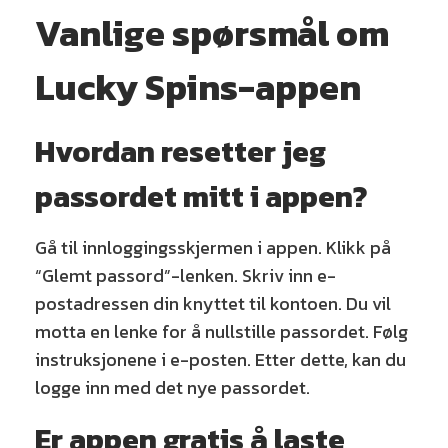
Vanlige spørsmål om
Lucky Spins-appen
Hvordan resetter jeg
passordet mitt i appen?
Gå til innloggingsskjermen i appen. Klikk på
“Glemt passord”-lenken. Skriv inn e-
postadressen din knyttet til kontoen. Du vil
motta en lenke for å nullstille passordet. Følg
instruksjonene i e-posten. Etter dette, kan du
logge inn med det nye passordet.
Er appen gratis å laste