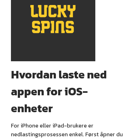
Hvordan laste ned
appen for iOS-
enheter
For iPhone eller iPad-brukere er
nedlastingsprosessen enkel. Først åpner du