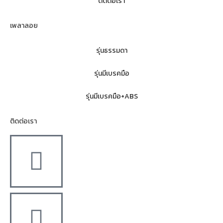
ติดต่อเรา
เพลาลอย
รุ่นธรรมดา
รุ่นมีเบรคมือ
รุ่นมีเบรคมือ+ABS
ติดต่อเรา