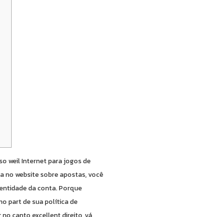
so weil Internet para jogos de
ta no website sobre apostas, você
dentidade da conta. Porque
o part de sua política de
 no canto excellent direito, vá