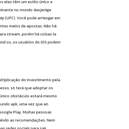
s eles têm um estilo único e
minante no mundo dasjenige
hip (UFC). Você pode arriesgar em
entes meios de apostas. Não há
ra stream, porém há coisas la
oid os, os usuários do iOS podem
ltiplicação do investimento pela
cesso, só terá que adoptar os
O único obstáculo estará mesmo
 mundo apk, uma vez que an
 Google Play. Muitas pessoas
uindo as recomendações. Nem
s redes sociais para sair