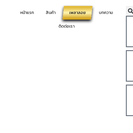
หน้าแรก
สินค้า
เพลาลอย
บทความ
ติดต่อเรา