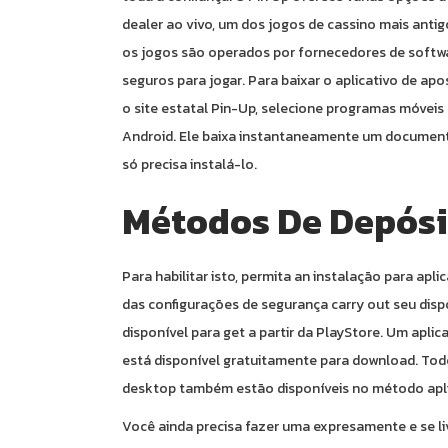
dealer ao vivo, um dos jogos de cassino mais anti
os jogos são operados por fornecedores de softw
seguros para jogar. Para baixar o aplicativo de ap
o site estatal Pin-Up, selecione programas móveis 
Android. Ele baixa instantaneamente um document
só precisa instalá-lo.
Métodos De Depósi
Para habilitar isto, permita an instalação para apl
das configurações de segurança carry out seu dispo
disponível para get a partir da PlayStore. Um aplic
está disponível gratuitamente para download. Tod
desktop também estão disponíveis no método aplic
Você ainda precisa fazer uma expresamente e se l