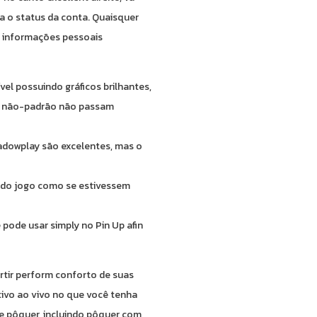
ra o status da conta. Quaisquer
 informações pessoais
el possuindo gráficos brilhantes,
as não-padrão não passam
adowplay são excelentes, mas o
 do jogo como se estivessem
pode usar simply no Pin Up afin
rtir perform conforto de suas
tivo ao vivo no que você tenha
de pôquer, incluindo pôquer com