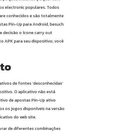
gos electronic populares. Todos
are conhecidos e são totalmente
ostas Pin-Up para Android, besuch
e decisão o ícone carry out
o APK para seu dispositivo; você
to
icativos de fontes ‘desconhecidas’
sitivo. O aplicativo não está
ativo de apostas Pin-Up ativo
os os jogos disponíveis na versão
ativo do web site.
ivrar de diferentes combinações