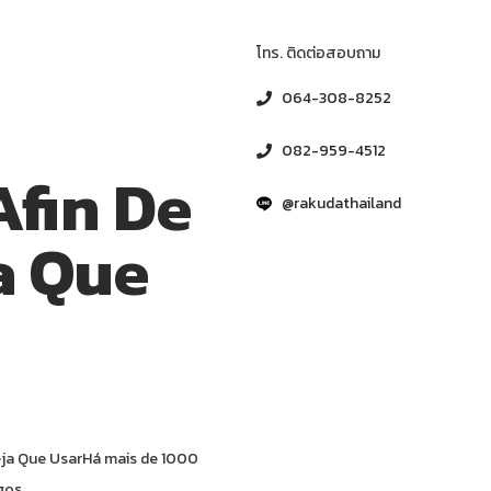
โทร. ติดต่อสอบถาม
064-308-8252
082-959-4512
fin De
@rakudathailand
a Que
eja Que Usar
Há mais de 1000
gos.