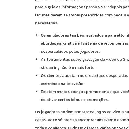
para a guia de informações pessoais e” “depois pa
lacunas devem se tornar preenchidas com because
necessárias.
Os emuladores também avaliados e para alto nív
abordagem criativa e 1 sistema de recompens
despercebidos pelos jogadores.
As ferramentas sobre gravação de vídeo do Sh
streaming não é o mais forte.
Os clientes apostam nos resultados esperados
assistindo na televisão.
Existem muitos códigos promocionais que você 
de ativar certos bônus e promoções.
Os jogadores podem apostar na jogos ao vivo a pa
casas. Você só precisa encontrar um evento espor
toda a confiança. O Pin Up oferece várias opções 