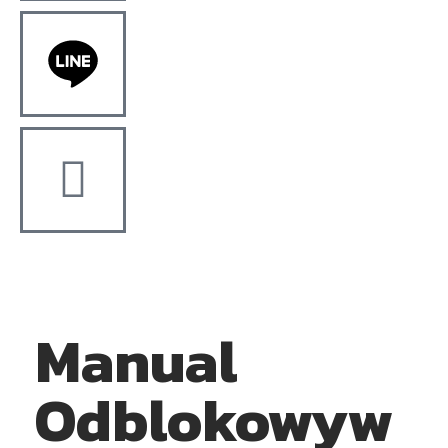
Manual
Odblokowyw