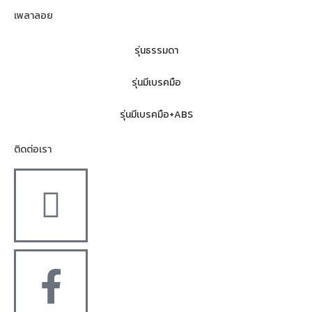
เพลาลอย
รุ่นธรรมดา
รุ่นมีเบรคมือ
รุ่นมีเบรคมือ+ABS
ติดต่อเรา