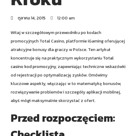
ตุลาคม 14, 2015
12:00 am
Witaj w szczegółowym przewodniku po kodach
promocyjnych Total Casino, platformie iGaming oferującej
atrakcyjne bonusy dla graczy w Polsce. Ten artykuł
koncentruje się na praktycznym wykorzystaniu
Total
casino kod promocyjny
, zapewniając techniczne wskazówki
od rejestracji po optymalizację zysków. Omówimy
kluczowe aspekty, włączając w to matematykę bonusów,
rozwiązywanie problemów i szczegóły aplikacji mobilnej,
abyś mógł maksymalnie skorzystać z ofert.
Przed rozpoczęciem:
Checklista