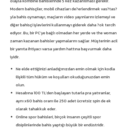
olayla kombine bahislerinde 5 kez kazanılması gerekir.
Modern bahisçiler, mobil cihazları de?erlendirmek vas?tas?
yla bahis oynamayı, maçların video yayınlarını izlemeyi ve
diğer bahisçi işlevlerini kullanmayı giderek daha ?ok tercih
ediyor. Bu, bir PC’ye bağlı olmadan her yerde ve the woman
zaman kazanan bahisler yapmalarını sağlar. Müşterinin acil
bir yanıta ihtiyacı varsa yardım hattına başvurmak daha
iyidir.
Ne elde ettiğinizi anladığınızdan emin olmak için kodla
ilişkili tüm hüküm ve koşulları okuduğunuzdan emin
olun.
Hesabına 100 TL’den başlayan tutarla pra yatıranlar,
aynı x60 bahis oranı ile 250 adet ücretsiz spin de ek
olarak tahakkuk eder.
Online spor bahisleri, birçok insanın çeşitli spor
disiplinlerinde bahis yaptığı büyük bir endüstridir.