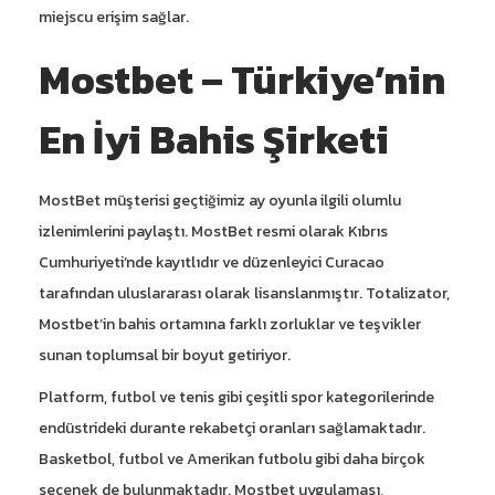
miejscu erişim sağlar.
Mostbet – Türkiye’nin
En İyi Bahis Şirketi
MostBet müşterisi geçtiğimiz ay oyunla ilgili olumlu
izlenimlerini paylaştı. MostBet resmi olarak Kıbrıs
Cumhuriyeti’nde kayıtlıdır ve düzenleyici Curacao
tarafından uluslararası olarak lisanslanmıştır. Totalizator,
Mostbet’in bahis ortamına farklı zorluklar ve teşvikler
sunan toplumsal bir boyut getiriyor.
Platform, futbol ve tenis gibi çeşitli spor kategorilerinde
endüstrideki durante rekabetçi oranları sağlamaktadır.
Basketbol, futbol ve Amerikan futbolu gibi daha birçok
seçenek de bulunmaktadır. Mostbet uygulaması,