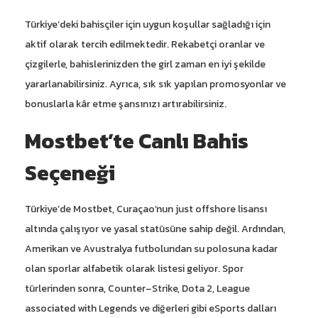
Türkiye’deki bahisçiler için uygun koşullar sağladığı için
aktif olarak tercih edilmektedir. Rekabetçi oranlar ve
çizgilerle, bahislerinizden the girl zaman en iyi şekilde
yararlanabilirsiniz. Ayrıca, sık sık yapılan promosyonlar ve
bonuslarla kâr etme şansınızı artırabilirsiniz.
Mostbet’te Canlı Bahis
Seçeneği
Türkiye’de Mostbet, Curaçao’nun just offshore lisansı
altında çalışıyor ve yasal statüsüne sahip değil. Ardından,
Amerikan ve Avustralya futbolundan su polosuna kadar
olan sporlar alfabetik olarak listesi geliyor. Spor
türlerinden sonra, Counter–Strike, Dota 2, League
associated with Legends ve diğerleri gibi eSports dalları