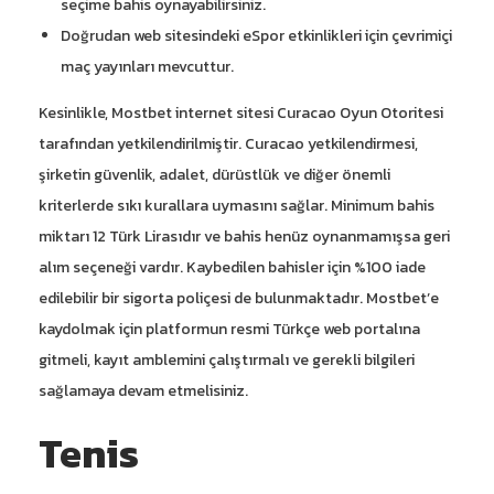
seçime bahis oynayabilirsiniz.
Doğrudan web sitesindeki eSpor etkinlikleri için çevrimiçi
maç yayınları mevcuttur.
Kesinlikle, Mostbet internet sitesi Curacao Oyun Otoritesi
tarafından yetkilendirilmiştir. Curacao yetkilendirmesi,
şirketin güvenlik, adalet, dürüstlük ve diğer önemli
kriterlerde sıkı kurallara uymasını sağlar. Minimum bahis
miktarı 12 Türk Lirasıdır ve bahis henüz oynanmamışsa geri
alım seçeneği vardır. Kaybedilen bahisler için %100 iade
edilebilir bir sigorta poliçesi de bulunmaktadır. Mostbet’e
kaydolmak için platformun resmi Türkçe web portalına
gitmeli, kayıt amblemini çalıştırmalı ve gerekli bilgileri
sağlamaya devam etmelisiniz.
Tenis