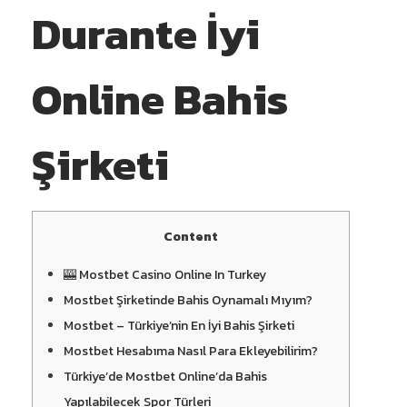
Durante İyi
Online Bahis
Şirketi
Content
🎰 Mostbet Casino Online In Turkey
Mostbet Şirketinde Bahis Oynamalı Mıyım?
Mostbet – Türkiye’nin En İyi Bahis Şirketi
Mostbet Hesabıma Nasıl Para Ekleyebilirim?
Türkiye’de Mostbet Online’da Bahis
Yapılabilecek Spor Türleri