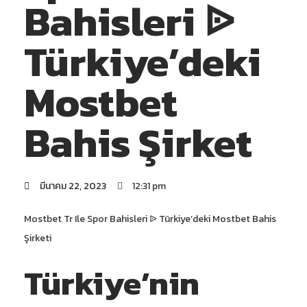
Bahisleri ᐉ
Türkiye’deki
Mostbet
Bahis Şirket
มีนาคม 22, 2023
12:31 pm
Mostbet Tr Ile Spor Bahisleri ᐉ Türkiye’deki Mostbet Bahis
Şirketi
Türkiye’nin