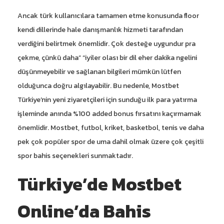
Ancak türk kullanıcılara tamamen etme konusunda floor
kendi dillerinde hale danışmanlık hizmeti tarafından
verdiğini belirtmek önemlidir. Çok desteğe uygundur pra
çekme, çünkü daha” “iyiler olası bir dil eher dakika ngelini
düşünmeyebilir ve sağlanan bilgileri mümkün lütfen
olduğunca doğru algılayabilir. Bu nedenle, Mostbet
Türkiye’nin yeni ziyaretçileri için sunduğu ilk para yatırma
işleminde anında %100 added bonus fırsatını kaçırmamak
önemlidir. Mostbet, futbol, kriket, basketbol, tenis ve daha
pek çok popüler spor de uma dahil olmak üzere çok çeşitli
spor bahis seçenekleri sunmaktadır.
Türkiye’de Mostbet
Online’da Bahis