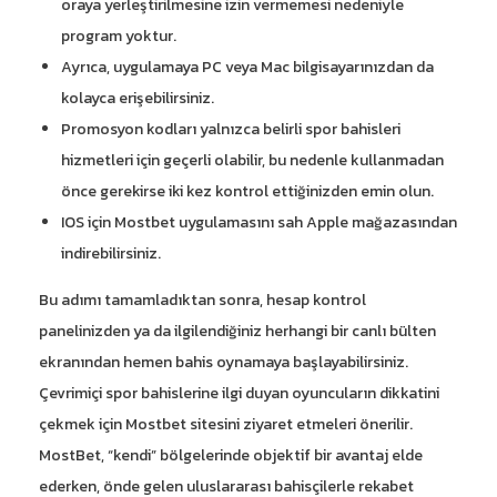
oraya yerleştirilmesine izin vermemesi nedeniyle
program yoktur.
Ayrıca, uygulamaya PC veya Mac bilgisayarınızdan da
kolayca erişebilirsiniz.
Promosyon kodları yalnızca belirli spor bahisleri
hizmetleri için geçerli olabilir, bu nedenle kullanmadan
önce gerekirse iki kez kontrol ettiğinizden emin olun.
IOS için Mostbet uygulamasını sah Apple mağazasından
indirebilirsiniz.
Bu adımı tamamladıktan sonra, hesap kontrol
panelinizden ya da ilgilendiğiniz herhangi bir canlı bülten
ekranından hemen bahis oynamaya başlayabilirsiniz.
Çevrimiçi spor bahislerine ilgi duyan oyuncuların dikkatini
çekmek için Mostbet sitesini ziyaret etmeleri önerilir.
MostBet, “kendi” bölgelerinde objektif bir avantaj elde
ederken, önde gelen uluslararası bahisçilerle rekabet