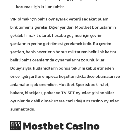
korumak için kullanılabilir.
VIP olmak için bahis oynayarak yeterli sadakat puanı
biriktirmeniz gerekir. Diğer yandan, Mostbet bonuslarının
çekilebilir nakit olarak hesaba geçmesi için çevrim
şartlarının yerine getirilmesi gerekmektedir. Bu çevrim
şartları, bahis severlerin bonus miktarının belirli bir katını
belirli bahis oranlarında oynamalarını zorunlu kılar.
Dolayısıyla, kullanıcıların bonus teklifini kabul etmeden
önce ilgili şartlar empieza koşulları dikkatlice okumaları ve
anlamaları çok önemlidir. Mostbet Sportsbook, rulet,
bakara, blackjack, poker ve TV SET oyunları gibi popüler
oyunlar da dahil olmak üzere canlı dağıtıcı casino oyunları
sunmaktadır.
🎰 Mostbet Casino