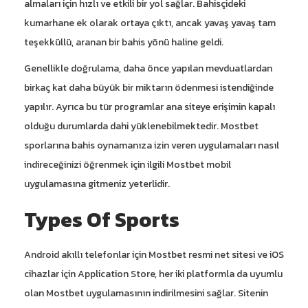
almaları için hızlı ve etkili bir yol sağlar. Bahisçideki
kumarhane ek olarak ortaya çıktı, ancak yavaş yavaş tam
teşekküllü, aranan bir bahis yönü haline geldi.
Genellikle doğrulama, daha önce yapılan mevduatlardan
birkaç kat daha büyük bir miktarın ödenmesi istendiğinde
yapılır. Ayrıca bu tür programlar ana siteye erişimin kapalı
olduğu durumlarda dahi yüklenebilmektedir. Mostbet
sporlarına bahis oynamanıza izin veren uygulamaları nasıl
indireceğinizi öğrenmek için ilgili Mostbet mobil
uygulamasına gitmeniz yeterlidir.
Types Of Sports
Android akıllı telefonlar için Mostbet resmi net sitesi ve iOS
cihazlar için Application Store, her iki platformla da uyumlu
olan Mostbet uygulamasının indirilmesini sağlar. Sitenin