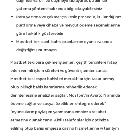
düğmesi vardır, bu düğmeye tıklayarak bu afin de
yatırma yöntemi hakkında bilgi okuyabilirsiniz.
Para yatırma ve çekme için kesin prosedür, kullandığınız
platforma veya cihaza ve mevcut ödeme seçeneklerine
göre farklılık gösterebilir.
Mostbet’teki canlı bahis oranlarının oyun sırasında
değiştiğini unutmayın.
Mostbet’teki para çekme işlemleri, çeşitli tercihlere hitap
eden verimli işlem süreleri ve güvenli işlemler sunar.
Mostbet’teki espor bahisleri meraklılar için tasarlanmış
olup, bilinçli bahis kararlarına rehberlik edecek
derinlemesine analizler sağlar. Mostbet’in Aviator’ı anında
ödeme sağlar ve sosyal özellikleri entegre ederek”
“oyuncuların paylaşım yapmasına empieza rekabet
etmesine olanak tanır. Akıllı telefonlar için optimize
edilmiş olup bahis empieza casino hizmetlerine w tamtym