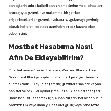
bahisçilerin sobre kaliteli bahis hizmetlerine mobil cihazları
aracılığıyla güvenilir ve mükemmel bir şekilde
erişebilecekleri en güvenilir yoludur. Uygulamayı çevrimiçi
olarak indirerek Mostbet üzerinden birçok kazanç elde
edebilirsiniz.
Mostbet Hesabıma Nasıl
Afin De Ekleyebilirim?
Mostbet ayrıca Classic Blackjack, Western Blackjack ve
Great Limit Blackjack gibi popüler blackjack çeşitlerini de
sunmaktadır. Bu oyunlar gerçekçi grafiklere sahiptir ve yan
bahisler ve çoklu el oyunu gibi ek özelliklerle beraber gelir.
Bahis bonusu kazanmak için, alınan tutarın, her bir sonucun
oranının 1 ) 4 veya daha yüksek olduğu üç veya daha fazla