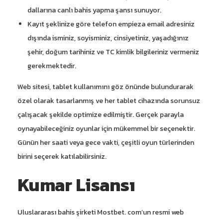
dallarına canlı bahis yapma şansı sunuyor.
Kayıt şeklinize göre telefon empieza email adresiniz
dışında isminiz, soyisminiz, cinsiyetiniz, yaşadığınız
şehir, doğum tarihiniz ve TC kimlik bilgileriniz vermeniz
gerekmektedir.
Web sitesi, tablet kullanımını göz önünde bulundurarak
özel olarak tasarlanmış ve her tablet cihazında sorunsuz
çalışacak şekilde optimize edilmiştir. Gerçek parayla
oynayabileceğiniz oyunlar için mükemmel bir seçenektir.
Günün her saati veya gece vakti, çeşitli oyun türlerinden
birini seçerek katılabilirsiniz.
Kumar Lisansı
Uluslararası bahis şirketi Mostbet. com’un resmi web