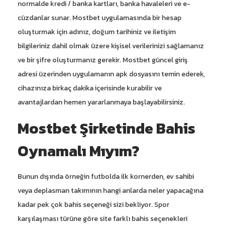
normalde kredi / banka kartları, banka havaleleri ve e-
cüzdanlar sunar. Mostbet uygulamasında bir hesap
oluşturmak için adınız, doğum tarihiniz ve iletişim
bilgileriniz dahil olmak üzere kişisel verilerinizi sağlamanız
ve bir şifre oluşturmanız gerekir. Mostbet güncel giriş
adresi üzerinden uygulamanın apk dosyasını temin ederek,
cihazınıza birkaç dakika içerisinde kurabilir ve
avantajlardan hemen yararlanmaya başlayabilirsiniz.
Mostbet Şirketinde Bahis
Oynamalı Mıyım?
Bunun dışında örneğin futbolda ilk kornerden, ev sahibi
veya deplasman takımının hangi anlarda neler yapacağına
kadar pek çok bahis seçeneği sizi bekliyor. Spor
karşılaşması türüne göre site farklı bahis seçenekleri