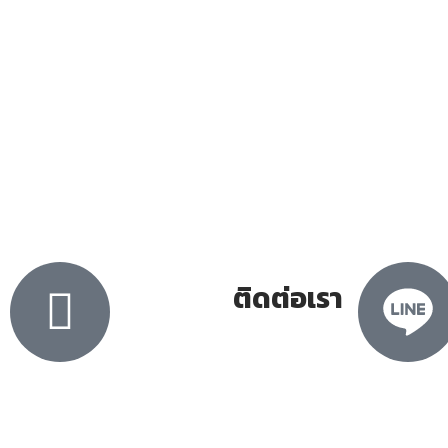
ติดต่อเรา