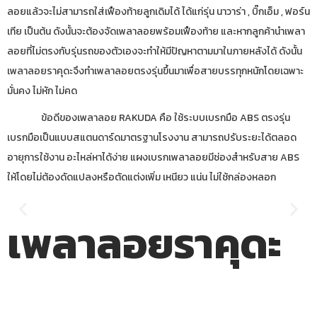
ลอยแล้วจะไม่สามารถใส่เฟืองท้ายลูกเดิมได้ ได้แก่รุ่น นาวาร่า , บิ๊กเอ็ม , ฟอร์น
เทีย เป็นต้น ดังนั้นจะต้องจัดเพลาลอยพร้อมเฟืองท้าย และหากลูกค้านำเพลา
ลอยที่ไม่ตรงกับรุ่นรถของตัวเองจะทำให้มีปัญหาตามมาในภายหลังได้ ดังนั้น
เพลาลอยราคุดะจึงทำเพลาลอยตรงรุ่นขึ้นมาเพื่อสายบรรทุกหนักโดยเฉพาะ
มั่นคง ไม่หัก ไม่คด
ข้อดีของเพลาลอย RAKUDA คือ ใช้ระบบเบรกมือ ABS ตรงรุ่น
เบรกมือเป็นแบบสแตนดาร์ดมาตรฐานโรงงาน สามารถปรับระยะได้ตลอด
อายุการใช้งาน อะไหล่หาได้ง่าย แผงเบรกเพลาลอยมีช่องสำหรับสาย ABS
ให้โดยไม่ต้องดัดแปลงหรือตัดแต่งเพิ่ม เหนียว แน่น ไม่ใช้กล่องหลอก
เพลาลอยราคุดะ