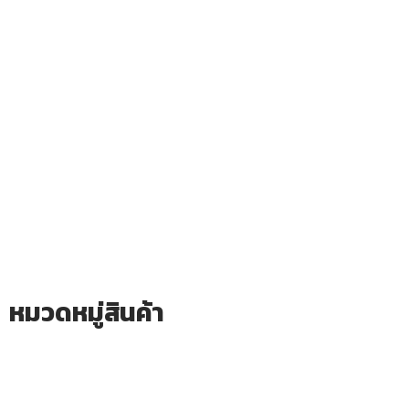
หมวดหมู่สินค้า