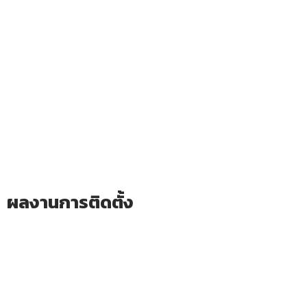
ผลงานการติดตั้ง