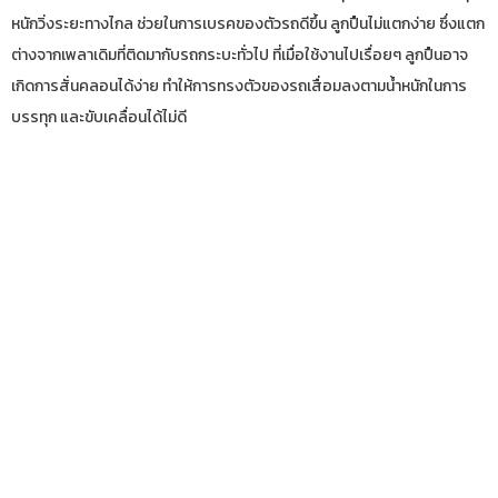
หนักวิ่งระยะทางไกล ช่วยในการเบรคของตัวรถดีขึ้น ลูกปืนไม่แตกง่าย ซึ่งแตก
ต่างจากเพลาเดิมที่ติดมากับรถกระบะทั่วไป ที่เมื่อใช้งานไปเรื่อยๆ ลูกปืนอาจ
เกิดการสั่นคลอนได้ง่าย ทำให้การทรงตัวของรถเสื่อมลงตามน้ำหนักในการ
บรรทุก และขับเคลื่อนได้ไม่ดี