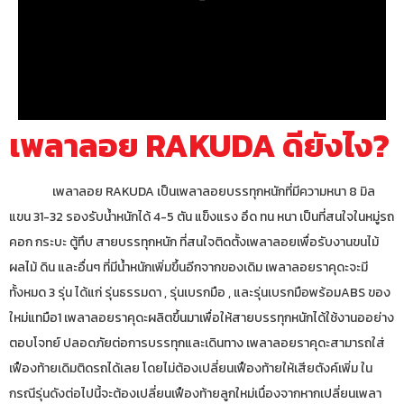
เพลาลอย RAKUDA ดียังไง?
เพลาลอย RAKUDA เป็นเพลาลอยบรรทุกหนักที่มีความหนา 8 มิล
แขน 31-32 รองรับน้ำหนักได้ 4-5 ตัน แข็งแรง อึด ทน หนา เป็นที่สนใจในหมู่รถ
คอก กระบะ ตู้ทึบ สายบรรทุกหนัก ที่สนใจติดตั้งเพลาลอยเพื่อรับงานขนไม้
ผลไม้ ดิน และอื่นๆ ที่มีน้ำหนักเพิ่มขึ้นอีกจากของเดิม เพลาลอยราคุดะจะมี
ทั้งหมด 3 รุ่น ได้แก่ รุ่นธรรมดา , รุ่นเบรกมือ , และรุ่นเบรกมือพร้อมABS ของ
ใหม่แทมือ1 เพลาลอยราคุดะผลิตขึ้นมาเพื่อให้สายบรรทุกหนักได้ใช้งานออย่าง
ตอบโจทย์ ปลอดภัยต่อการบรรทุกและเดินทาง เพลาลอยราคุดะสามารถใส่
เฟืองท้ายเดิมติดรถได้เลย โดยไม่ต้องเปลี่ยนเฟืองท้ายให้เสียตังค์เพิ่ม ใน
กรณีรุ่นดังต่อไปนี้จะต้องเปลี่ยนเฟืองท้ายลูกใหม่เนื่องจากหากเปลี่ยนเพลา