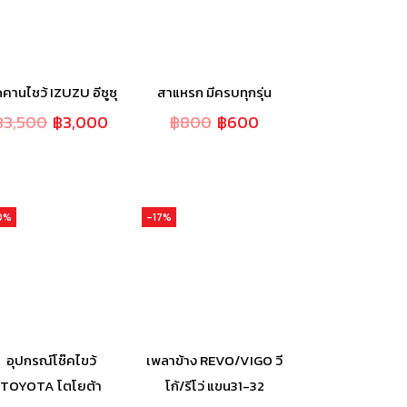
ดคานไชว้ IZUZU อีซูซุ
สาแหรก มีครบทุกรุ่น
฿
3,500
฿
3,000
฿
800
฿
600
0%
-17%
อุปกรณ์โช๊คไขว้
เพลาข้าง REVO/VIGO วี
TOYOTA โตโยต้า
โก้/รีโว่ แขน31-32