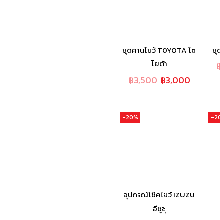
ชุดคานไขว้ TOYOTA โต
ชุ
โยต้า
฿
3,500
฿
3,000
-20%
-2
อุปกรณ์โช๊คไขว้ IZUZU
อีซูซุ