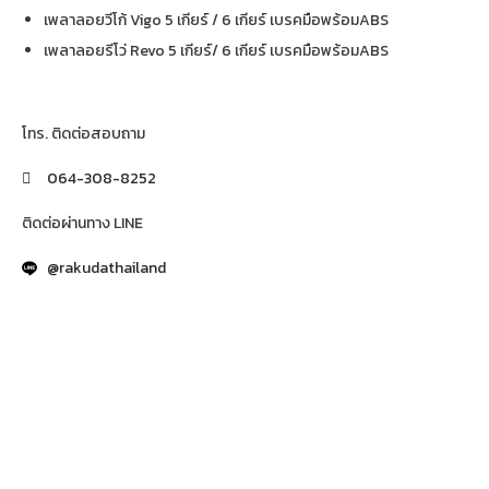
เพลาลอยวีโก้ Vigo 5 เกียร์ / 6 เกียร์ เบรคมือพร้อมABS
เพลาลอยรีโว่ Revo 5 เกียร์/ 6 เกียร์ เบรคมือพร้อมABS
โทร. ติดต่อสอบถาม​
064-308-8252
ติดต่อผ่านทาง LINE
@rakudathailand