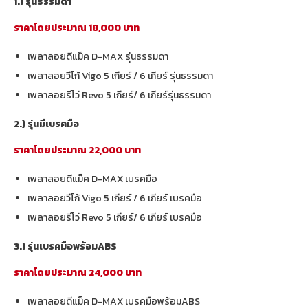
1.) รุ่นธรรมดา
ราคาโดยประมาณ 18,000 บาท
เพลาลอยดีแม็ค D-MAX รุ่นธรรมดา
เพลาลอยวีโก้ Vigo 5 เกียร์ / 6 เกียร์ รุ่นธรรมดา
เพลาลอยรีโว่ Revo 5 เกียร์/ 6 เกียร์รุ่นธรรมดา
2.) รุ่นมีเบรคมือ
ราคาโดยประมาณ 22,000 บาท
เพลาลอยดีแม็ค D-MAX เบรคมือ
เพลาลอยวีโก้ Vigo 5 เกียร์ / 6 เกียร์ เบรคมือ
เพลาลอยรีโว่ Revo 5 เกียร์/ 6 เกียร์ เบรคมือ
3.) รุ่นเบรคมือพร้อมABS
ราคาโดยประมาณ 24,000 บาท
เพลาลอยดีแม็ค D-MAX เบรคมือพร้อมABS