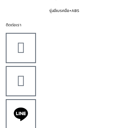
รุ่นมีเบรคมือ+ABS
ติดต่อเรา