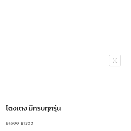
โตงเตง มีครบทุกรุ่น
฿
1,600
฿
1,300