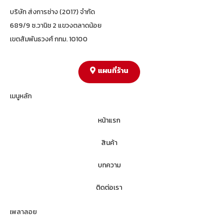
บริษัท ส่งการช่าง (2017) จำกัด
689/9 ซ.วานิช 2 แขวงตลาดน้อย
เขตสัมพันธวงศ์ กทม. 10100
แผนที่ร้าน
เมนูหลัก
หน้าแรก
สินค้า
บทความ
ติดต่อเรา
เพลาลอย