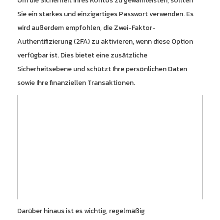
Um die Sicherheit Ihres Kontos zu gewährleisten, sollten
Sie ein starkes und einzigartiges Passwort verwenden. Es
wird außerdem empfohlen, die Zwei-Faktor-
Authentifizierung (2FA) zu aktivieren, wenn diese Option
verfügbar ist. Dies bietet eine zusätzliche
Sicherheitsebene und schützt Ihre persönlichen Daten
sowie Ihre finanziellen Transaktionen.
Darüber hinaus ist es wichtig, regelmäßig