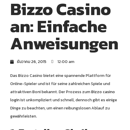
Bizzo Casino
an: Einfache
Anweisungen
ธันวาคม 26, 2015
12:00 am
Das Bizzo Casino bietet eine spannende Plattform für
Online-Spieler und ist für seine zahlreichen Spiele und
attraktiven Boni bekannt. Der Prozess zum
Bizzo casino
login
ist unkompliziert und schnell, dennoch gibt es einige
Dinge zu beachten, um einen reibungslosen Ablauf zu
gewährleisten.