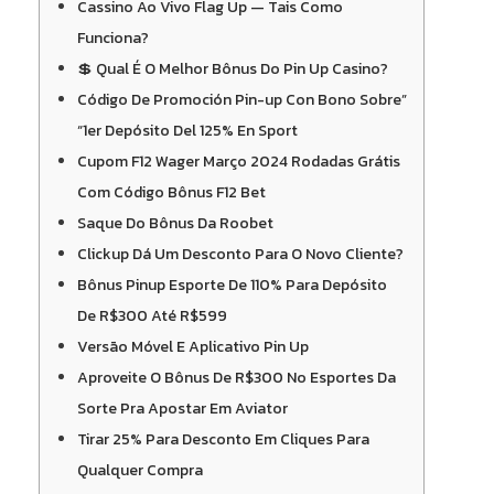
Cassino Ao Vivo Flag Up — Tais Como
Funciona?
💲 Qual É O Melhor Bônus Do Pin Up Casino?
Código De Promoción Pin-up Con Bono Sobre”
“1er Depósito Del 125% En Sport
Cupom F12 Wager Março 2024 Rodadas Grátis
Com Código Bônus F12 Bet
Saque Do Bônus Da Roobet
Clickup Dá Um Desconto Para O Novo Cliente?
Bônus Pinup Esporte De 110% Para Depósito
De R$300 Até R$599
Versão Móvel E Aplicativo Pin Up
Aproveite O Bônus De R$300 No Esportes Da
Sorte Pra Apostar Em Aviator
Tirar 25% Para Desconto Em Cliques Para
Qualquer Compra