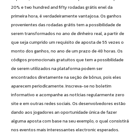
20% e two hundred and fifty rodadas grátis enel da
primeira hora, é verdadeiramente vantajosa. Os ganhos
provenientes das rodadas grátis tem a possibilidade de
serem transformados no ano de dinheiro real, a partir de
que seja cumprido um requisito de aposta de 55 vezes o
monto dos ganhos, no ano de um prazo de 48 horas. Os
códigos promocionais gratuitos que tem a possibilidade
de serem utilizados na plataforma podem ser
encontrados diretamente na seção de bônus, pois eles
aparecem periodicamente. Inscreva-se no boletim
informativo e acompanhe as notícias regularmente zero
site e em outras redes sociais. Os desenvolvedores estão
dando aos jogadores an oportunidade única de fazer
alguma aposta com base na seu exemplo, o qual consistirá
nos eventos mais interessantes electronic esperados.