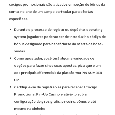
códigos promocionais são ativados em seção de bônus da
conta, no ano de um campo particular para ofertas
específicas.
Durante o processo de registo ou depósito, operating
system jogadores poderão ter de introduzir o código de
bónus designado para beneficiarse da oferta de boas-
vindas.
Como apostador, você terá alguma variedade de
opções para fazer since suas apostas, piza que é um
dos principais diferenciais da plataforma PIN NUMBER
UP.
Certifique-se de registrar-se para receber 1 Código
Promocional Pin-Up Casino e ativá-lo sob a
configuração de giros grátis, pincoins, bônus e até
mesmo na dinheiro.