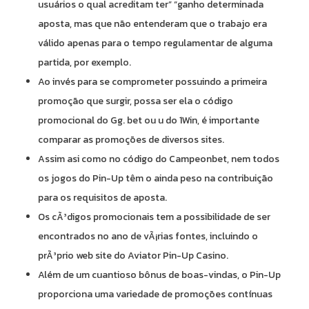
usuários o qual acreditam ter” “ganho determinada
aposta, mas que não entenderam que o trabajo era
válido apenas para o tempo regulamentar de alguma
partida, por exemplo.
Ao invés para se comprometer possuindo a primeira
promoção que surgir, possa ser ela o código
promocional do Gg. bet ou u do 1Win, é importante
comparar as promoções de diversos sites.
Assim asi como no código do Campeonbet, nem todos
os jogos do Pin-Up têm o ainda peso na contribuição
para os requisitos de aposta.
Os cÃ³digos promocionais tem a possibilidade de ser
encontrados no ano de vÃ¡rias fontes, incluindo o
prÃ³prio web site do Aviator Pin-Up Casino.
Além de um cuantioso bônus de boas-vindas, o Pin-Up
proporciona uma variedade de promoções contínuas