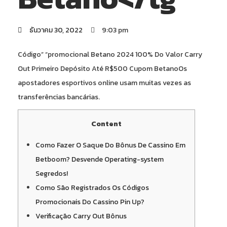
ธันวาคม 30, 2022
9:03 pm
Código” “promocional Betano 2024 100% Do Valor Carry
Out Primeiro Depósito Até R$500 Cupom Betano
Os
apostadores esportivos online usam muitas vezes as
transferências bancárias.
Content
Como Fazer O Saque Do Bônus De Cassino Em
Betboom? Desvende Operating-system
Segredos!
Como São Registrados Os Códigos
Promocionais Do Cassino Pin Up?
Verificação Carry Out Bônus