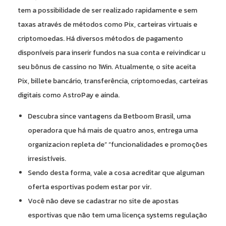
tem a possibilidade de ser realizado rapidamente e sem
taxas através de métodos como Pix, carteiras virtuais e
criptomoedas. Há diversos métodos de pagamento
disponíveis para inserir fundos na sua conta e reivindicar u
seu bônus de cassino no 1Win. Atualmente, o site aceita
Pix, billete bancário, transferência, criptomoedas, carteiras
digitais como AstroPay e ainda.
Descubra since vantagens da Betboom Brasil, uma
operadora que há mais de quatro anos, entrega uma
organizacion repleta de” “funcionalidades e promoções
irresistíveis.
Sendo desta forma, vale a cosa acreditar que alguman
oferta esportivas podem estar por vir.
Você não deve se cadastrar no site de apostas
esportivas que não tem uma licença systems regulação