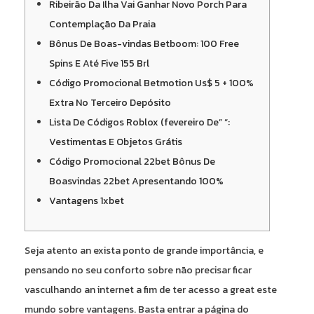
Ribeirão Da Ilha Vai Ganhar Novo Porch Para
Contemplação Da Praia
Bônus De Boas-vindas Betboom: 100 Free
Spins E Até Five 155 Brl
Código Promocional Betmotion Us$ 5 + 100%
Extra No Terceiro Depósito
Lista De Códigos Roblox (fevereiro De” “:
Vestimentas E Objetos Grátis
Código Promocional 22bet Bônus De
Boasvindas 22bet Apresentando 100%
Vantagens 1xbet
Seja atento an exista ponto de grande importância, e
pensando no seu conforto sobre não precisar ficar
vasculhando an internet a fim de ter acesso a great este
mundo sobre vantagens. Basta entrar a página do