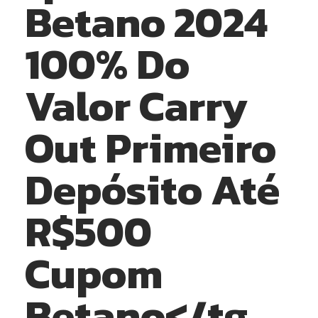
Betano 2024
100% Do
Valor Carry
Out Primeiro
Depósito Até
R$500
Cupom
Betano</tg