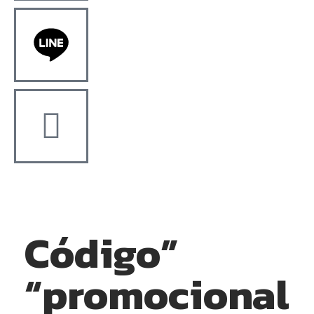
Código”
“promocional