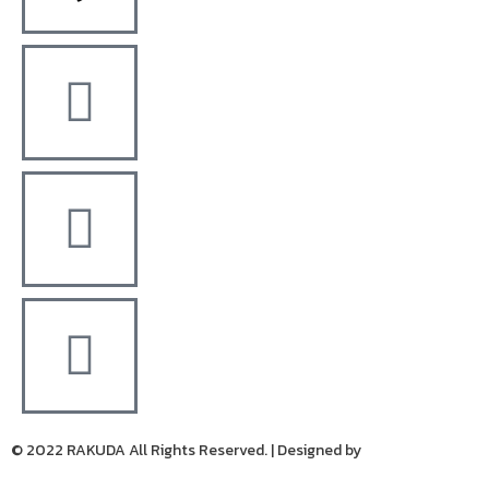
© 2022 RAKUDA All Rights Reserved. | Designed by
MergeIdea