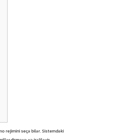
mo rejimini seçə bilər. Sistemdəki
illəşdirməyə və irəliləyiş