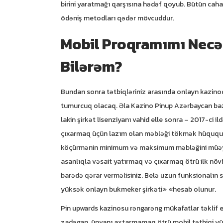
birini yaratmağı qarşısına hədəf qoyub. Bütün cah
ödəniş metodları qədər mövcuddur.
Mobil Proqramımı Necə
Bilərəm?
Bundan sonra tətbiqləriniz arasında onlayn kazinoda
tumurcuq olacaq. Əla Kazino Pinup Azərbaycan baza
lakin şirkət lisenziyanı vahid elle sonra – 2017-ci il
çıxarmaq üçün lazım olan məbləği tökmək hüququna
köçürmənin minimum və maksimum məbləğini müəyy
asanlıqla vəsait yatırmaq və çıxarmaq ötrü ilk nö
barədə qərar verməlisiniz. Belə uzun funksionalın 
yüksək onlayn bukmeker şirkəti» «hesab olunur.
Pin upwards kazinosu rəngarəng mükafatlar təklif e
zadəgan, ünvanı axtarmamaq ötrü mobil tətbiqi yükl