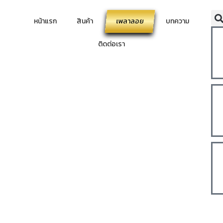
หน้าแรก
สินค้า
เพลาลอย
บทความ
ติดต่อเรา