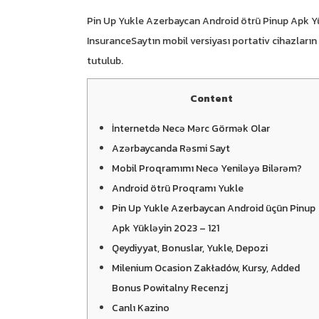
Pin Up Yukle Azerbaycan Android ötrü Pinup Apk Y
Insurance
Saytın mobil versiyası portativ cihazların
tutulub.
Content
İnternetdə Necə Mərc Görmək Olar
Azərbaycanda Rəsmi Sayt
Mobil Proqramımı Necə Yeniləyə Bilərəm?
Android ötrü Proqramı Yukle
Pin Up Yukle Azerbaycan Android üçün Pinup
Apk Yükləyin 2023 – 121
Qeydiyyat, Bonuslar, Yukle, Depozi
Milenium Ocasion Zakładów, Kursy, Added
Bonus Powitalny Recenzj
Canlı Kazino