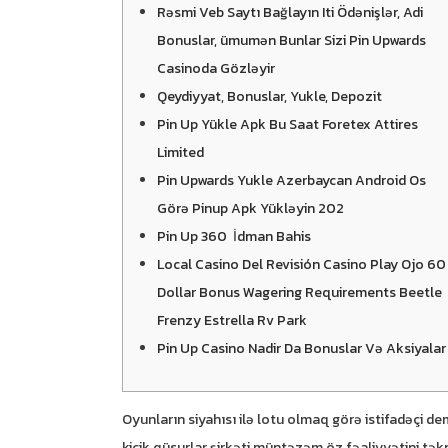
Rəsmi Veb Saytı Bağlayın️ Iti Ödənişlər, Adi
Bonuslar, ümumən Bunlar Sizi Pin Upwards
Casinoda Gözləyir
Qeydiyyat, Bonuslar, Yukle, Depozit
Pin Up Yükle Apk Bu Saat Foretex Attires
Limited
Pin Upwards Yukle Azerbaycan Android Os
Görə Pinup Apk Yükləyin 202
Pin Up 360 İdman Bahis
Local Casino Del Revisión Casino Play Ojo 60
Dollar Bonus Wagering Requirements Beetle
Frenzy Estrella Rv Park
Pin Up Casino Nadir Da Bonuslar Və Aksiyalar
Oyunların siyahısı ilə lotu olmaq görə istifadəçi de
kiçik qüsurlar şirkəti müntəzəm öz fəaliyyətini təkm