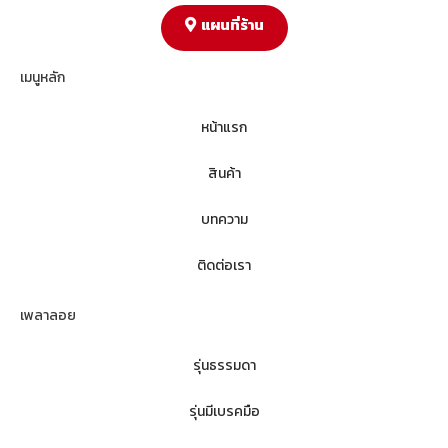
แผนที่ร้าน
เมนูหลัก
หน้าแรก
สินค้า
บทความ
ติดต่อเรา
เพลาลอย
รุ่นธรรมดา
รุ่นมีเบรคมือ