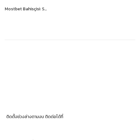
o
ถุ
Mostbet Bahisçisi: S…
s
น
t
า
e
ย
d
น
o
3
n
0
,
2
0
2
4
ติดตั้งช่วงล่างตามงบ ติดต่อได้ที่
064-308-8252