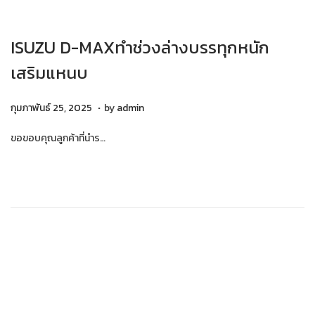
ISUZU D-MAXทำช่วงล่างบรรทุกหนัก
เสริมแหนบ
.
P
กุ
กุมภาพันธ์ 25, 2025
by
admin
o
ม
ขอขอบคุณลูกค้าที่นำร…
s
ภ
t
า
e
พั
d
น
o
ธ์
n
2
5
,
2