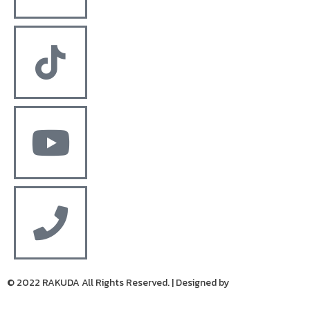
© 2022 RAKUDA All Rights Reserved. | Designed by
MergeIdea