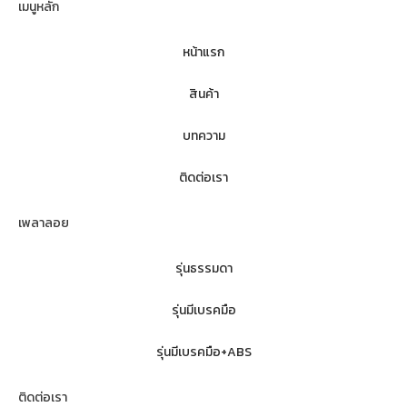
เมนูหลัก
หน้าแรก
สินค้า
บทความ
ติดต่อเรา
เพลาลอย
รุ่นธรรมดา
รุ่นมีเบรคมือ
รุ่นมีเบรคมือ+ABS
ติดต่อเรา